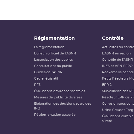
Réglementation
Contrôle
La réglementation
Actualités du contr
Bulletin officiel de l'ASNR
L'ASNR en région
L’association des publics
Contrôle de l'ASNR
Consultations du public
INES et ASN-SFRO
Guides de l'ASNR
Réexamens périod
Cadre législatif
Petits Réacteurs Mo
RFS
EPR 2
Évaluations environnementales
Surveillance des P
Mesures de publicité diverses
Réacteur EPR de Fl
Élaboration des décisions et guides
Corrosion sous cont
INB
Usine Creusot Forg
Réglementation associée
Évaluations compl
sûreté