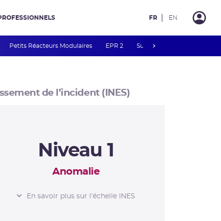
PROFESSIONNELS
FR
EN
next
Petits Réacteurs Modulaires
EPR 2
Surveillance des PFAS
R
ssement de l’incident (INES)
Niveau 1
Anomalie
L’ÉCHELLE INES
En savoir plus sur l’échelle INES