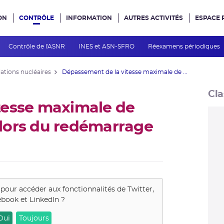
ON
CONTRÔLE
INFORMATION
AUTRES ACTIVITÉS
ESPACE 
e site
Contrôle de l'ASNR
INES et ASN-SFRO
Réexamens périodiques
lations nucléaires
Dépassement de la vitesse maximale de ...
Cla
tesse maximale de
lors du redémarrage
 pour accéder aux fonctionnalités de
Twitter,
book et LinkedIn
?
Oui
Toujours