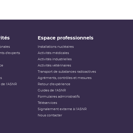
ités
Espace professionnels
ionales
Installations nucléaires
ts d'experts
Activités médicales
Activités industrielles
ce
Activités vétérinaires
Transport de substances radioactives
és
Agréments, contrôles et mesures
 de l'ASNR
Retour d'expérience
Guides de l'ASNR
Formulaires administratifs
Téléservices
Signalement externe à l'ASNR
Nous contacter