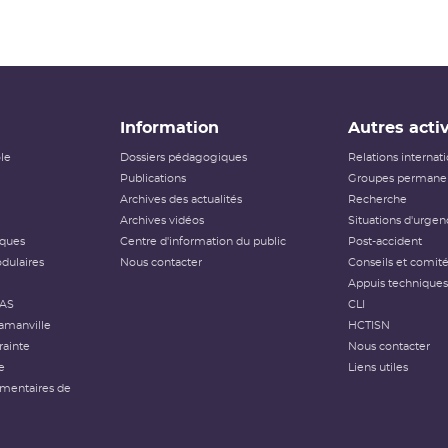
Information
Autres activ
ôle
Dossiers pédagogiques
Relations internat
Publications
Groupes permanen
Archives des actualités
Recherche
Archives vidéos
Situations d'urgen
iques
Centre d'information du public
Post-accident
dulaires
Nous contacter
Conseils et comit
Appuis techniques
FAS
CLI
amanville
HCTISN
rainte
Nous contacter
e
Liens utiles
émentaires de