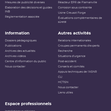
Mesures de publicité diverses
Réacteur EPR de Flamanville
Accident ayant des conséquences
Élaboration des décisions et guides
Niveau 5
Corrosion sous contrainte
étendues
INB
Usine Creusot Forge
Réglementation associée
Évaluations complémentaires de
Niveau 6
Accident grave
sûreté
Niveau 7
Accident majeur
Information
Autres activités
L’échelle INES (International Nuclear and Radiological
Dossiers pédagogiques
Relations internationales
Event Scale) a été développée par l’
AIEA
afin d’expliquer
Publications
Groupes permanents d'experts
au public l’importance d’un événement vis-à-vis de la
Archives des actualités
sûreté ou de la
radioprotection
Recherche
. Cette échelle est
applicable aux événements survenant sur les
INB
et aux
Archives vidéos
Situations d'urgence
événements ayant des conséquences, potentielles ou
Centre d'information du public
Post-accident
réelles, sur la radioprotection du public et des travailleurs.
Elle ne s’applique pas aux événements ayant un impact
Nous contacter
Conseils et comités
sur la radioprotection des patients, les critères
Appuis techniques de l'ASNR
habituellement utilisés pour classer les événements
(
dose
reçue notamment) n’étant pas applicables dans ce
CLI
cas.
HCTISN
Nous contacter
Échelle INES pour le
classement des incidents et
Liens utiles
accidents nucléaires
(PDF - 633.68 Ko )
Espace professionnels