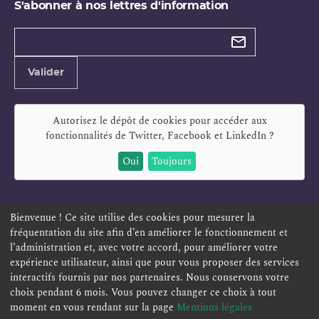
S'abonner à nos lettres d'information
Types de
newsletter
Adresse
Valider
e-
mail
Autorisez le dépôt de cookies pour accéder aux
fonctionnalités de
Twitter, Facebook et LinkedIn
?
Oui
Toujours
Bienvenue ! Ce site utilise des cookies pour mesurer la
fréquentation du site afin d’en améliorer le fonctionnement et
ESPACE PERSONNEL
OFFRES D'EMPLOI
SIGNALEMENT
l’administration et, avec votre accord, pour améliorer votre
TÉLÉSERVICES
PLAN DU SITE
LEXIQUE
expérience utilisateur, ainsi que pour vous proposer des services
interactifs fournis par nos partenaires. Nous conservons votre
ACCESSIBILITÉ
POLITIQUE DE CONFIDENTIALITÉ
choix pendant 6 mois. Vous pouvez changer ce choix à tout
MENTIONS LÉGALES
CONTACT
moment en vous rendant sur la page
Mentions légales