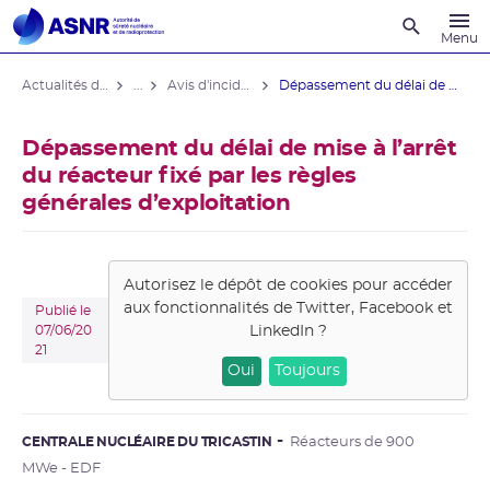
Recherche
Menu
Actualités du contrôle
...
Avis d'incident des installations nucléaires
Dépassement du délai de mise à ...
Dépassement du délai de mise à l’arrêt
du réacteur fixé par les règles
générales d’exploitation
Autorisez le dépôt de cookies pour accéder
aux fonctionnalités de
Twitter, Facebook et
Publié le
LinkedIn
?
07/06/20
21
Oui
Toujours
CENTRALE NUCLÉAIRE DU TRICASTIN
Réacteurs de 900
MWe - EDF