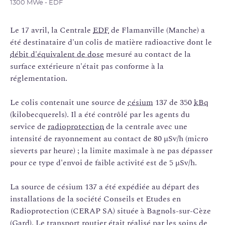
1300 MWe - EDF
Le 17 avril, la Centrale
EDF
de Flamanville (Manche) a
été destinataire d'un colis de matière radioactive dont le
débit d'équivalent de dose
mesuré au contact de la
surface extérieure n'était pas conforme à la
réglementation.
Le colis contenait une source de
césium
137 de 350
kBq
(kilobecquerels). Il a été contrôlé par les agents du
service de
radioprotection
de la centrale avec une
intensité de rayonnement au contact de 80 µSv/h (micro
sieverts par heure) ; la limite maximale à ne pas dépasser
pour ce type d'envoi de faible activité est de 5 µSv/h.
La source de césium 137 a été expédiée au départ des
installations de la société Conseils et Etudes en
Radioprotection (CERAP SA) située à Bagnols-sur-Cèze
(Gard). Le transport routier était réalisé par les soins de