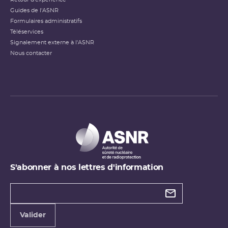
Guides de l'ASNR
Formulaires administratifs
Téléservices
Signalement externe à l'ASNR
Nous contacter
S'abonner à nos lettres d'information
Types de
newsletter
Adresse
Valider
e-