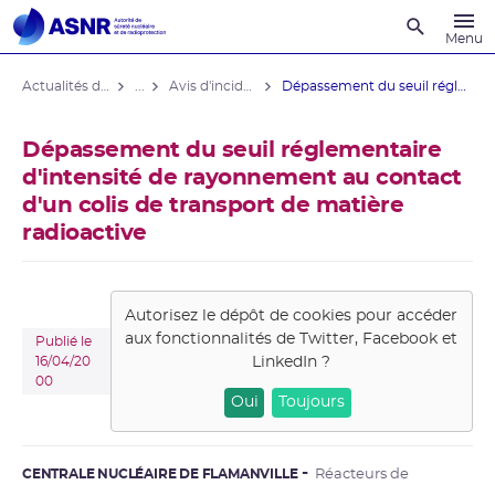
Recherche
Menu
Actualités du contrôle
...
Avis d'incident des installations nucléaires
Dépassement du seuil réglementaire ...
Dépassement du seuil réglementaire
d'intensité de rayonnement au contact
d'un colis de transport de matière
radioactive
Autorisez le dépôt de cookies pour accéder
aux fonctionnalités de
Twitter, Facebook et
Publié le
LinkedIn
?
16/04/20
00
Oui
Toujours
CENTRALE NUCLÉAIRE DE FLAMANVILLE
Réacteurs de