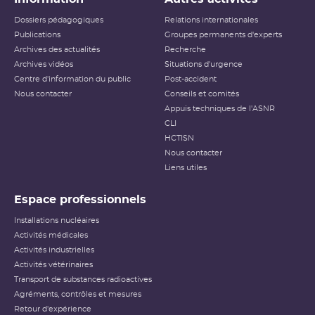
L’échelle INES (International Nuclear and Radiological
Dossiers pédagogiques
Relations internationales
Event Scale) a été développée par l’
AIEA
afin d’expliquer
Publications
Groupes permanents d'experts
au public l’importance d’un événement vis-à-vis de la
Archives des actualités
sûreté ou de la
radioprotection
Recherche
. Cette échelle est
applicable aux événements survenant sur les
INB
et aux
Archives vidéos
Situations d'urgence
événements ayant des conséquences, potentielles ou
Centre d'information du public
Post-accident
réelles, sur la radioprotection du public et des travailleurs.
Elle ne s’applique pas aux événements ayant un impact
Nous contacter
Conseils et comités
sur la radioprotection des patients, les critères
Appuis techniques de l'ASNR
habituellement utilisés pour classer les événements
(
dose
reçue notamment) n’étant pas applicables dans ce
CLI
cas.
HCTISN
Nous contacter
Échelle INES pour le
classement des incidents et
Liens utiles
accidents nucléaires
(PDF - 633.68 Ko )
Espace professionnels
Installations nucléaires
Activités médicales
Activités industrielles
Activités vétérinaires
Transport de substances radioactives
Agréments, contrôles et mesures
Retour d'expérience