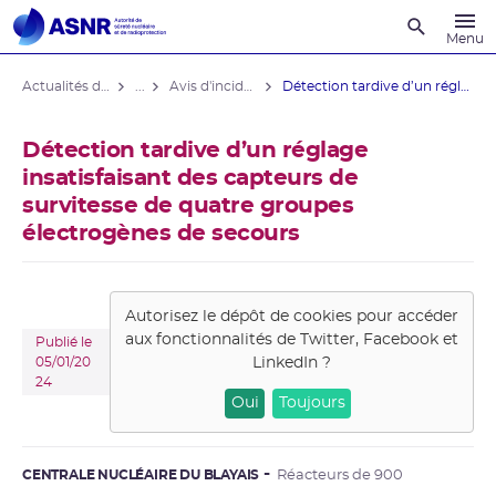
Recherche
Menu
Actualités du contrôle
...
Avis d'incident des installations nucléaires
Détection tardive d’un réglage ...
Détection tardive d’un réglage
insatisfaisant des capteurs de
survitesse de quatre groupes
électrogènes de secours
Autorisez le dépôt de cookies pour accéder
aux fonctionnalités de
Twitter, Facebook et
Publié le
LinkedIn
?
05/01/20
24
Oui
Toujours
CENTRALE NUCLÉAIRE DU BLAYAIS
Réacteurs de 900