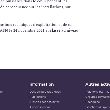
 de puissance dans le cœur pendant les
de conséquence sur les installations, sur
cations techniques d’exploitation et de sa
 l’ASN le 24 novembre 2021 et
classé au niveau
Information
Autres activ
ôle
Dossiers pédagogiques
Relations internat
Publications
Groupes permanen
Archives des actualités
Recherche
Archives vidéos
Situations d'urgen