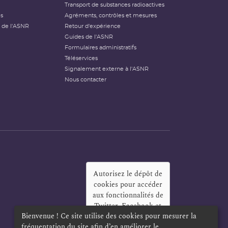
Transport de substances radioactives
és
Agréments, contrôles et mesures
 de l'ASNR
Retour d'expérience
Guides de l'ASNR
Formulaires administratifs
Téléservices
Signalement externe à l'ASNR
Nous contacter
Autorisez le dépôt de
cookies pour accéder
aux fonctionnalités de
Twitter, Facebook et
Bienvenue ! Ce site utilise des cookies pour mesurer la
LinkedIn
?
fréquentation du site afin d’en améliorer le