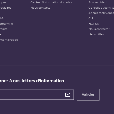
iques
Centre d'information du public
Post-accident
dulaires
Nous contacter
Conseils et comit
Appuis techniques
FAS
CLI
amanville
HCTISN
rainte
Nous contacter
e
Liens utiles
émentaires de
ner à nos lettres d'information
 de
etter
Valider
e