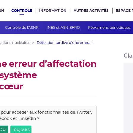
ON
CONTRÔLE
INFORMATION
AUTRES ACTIVITÉS
ESPACE 
e site
Contrôle de l'ASNR
INES et ASN-SFRO
Réexamens périodiques
lations nucléaires
Détection tardive d’une erreur ...
Cla
e erreur d’affectation
 système
 cœur
s pour accéder aux fonctionnalités de
Twitter,
ebook et LinkedIn
?
Oui
Toujours