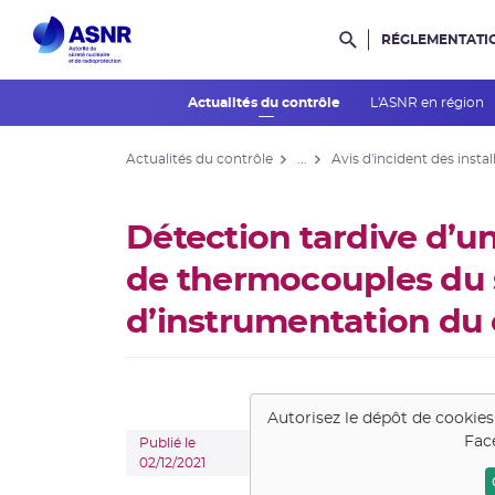
RÉGLEMENTATI
Rechercher dans l
Actualités du contrôle
L'ASNR en région
Actualités du contrôle
...
Avis d'incident des instal
Détection tardive d’un
de thermocouples du
d’instrumentation du
Autorisez le dépôt de cookie
Fac
Publié le
02/12/2021