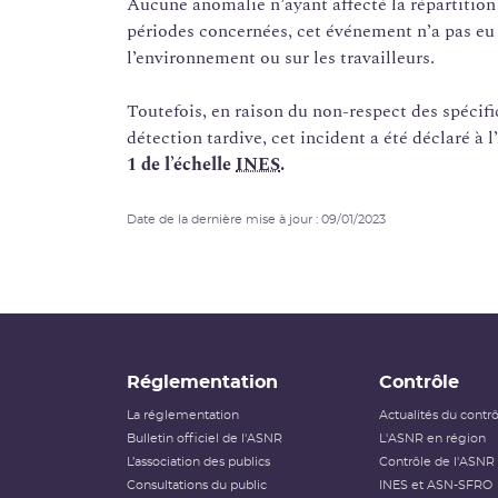
Aucune anomalie n’ayant affecté la répartition
périodes concernées, cet événement n’a pas eu 
l’environnement ou sur les travailleurs.
Toutefois, en raison du non-respect des spécifi
détection tardive, cet incident a été déclaré à
1 de l’échelle
INES
.
Date de la dernière mise à jour : 09/01/2023
Réglementation
Contrôle
La réglementation
Actualités du contr
Bulletin officiel de l'ASNR
L'ASNR en région
L’association des publics
Contrôle de l'ASNR
Consultations du public
INES et ASN-SFRO