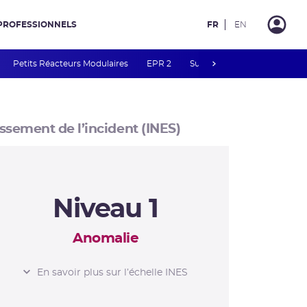
PROFESSIONNELS
FR
EN
next
Petits Réacteurs Modulaires
EPR 2
Surveillance des PFAS
R
ssement de l’incident (INES)
Niveau 1
Anomalie
L’ÉCHELLE INES
En savoir plus sur l’échelle INES