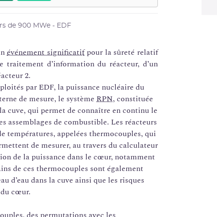
rs de 900 MWe - EDF
un
événement significatif
pour la sûreté relatif
e traitement d’information du réacteur, d’un
acteur 2.
xploités par EDF, la puissance nucléaire du
xterne de mesure, le système
RPN
, constituée
la cuve, qui permet de connaître en continu le
 des assemblages de combustible. Les réacteurs
de températures, appelées thermocouples, qui
rmettent de mesurer, au travers du calculateur
ition de la puissance dans le cœur, notamment
ains de ces thermocouples sont également
eau d’eau dans la cuve ainsi que les risques
 du cœur.
couples, des permutations avec les