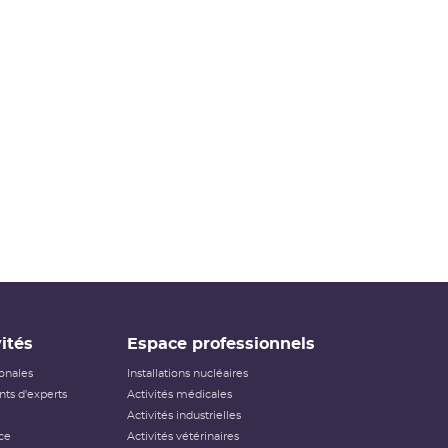
ités
Espace professionnels
ionales
Installations nucléaires
ts d'experts
Activités médicales
Activités industrielles
ce
Activités vétérinaires