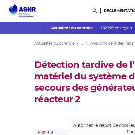
RÉGLEMENTATI
Rechercher dans l
Actualités du contrôle
L'ASNR en région
Actualités du contrôle
...
Avis d'incident des instal
Détection tardive de l’
matériel du système d
secours des générate
réacteur 2
Autorisez le dépôt de cookie
Fac
Publié le