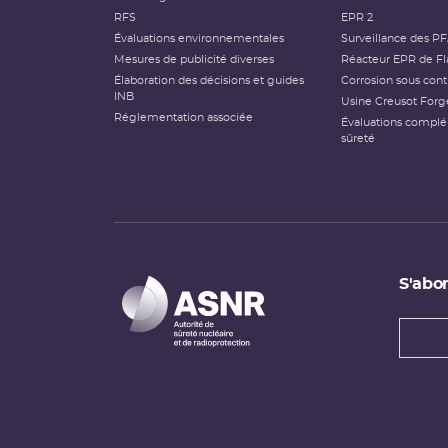
RFS
EPR 2
Évaluations environnementales
Surveillance des P
Mesures de publicité diverses
Réacteur EPR de Fl
Élaboration des décisions et guides
Corrosion sous cont
INB
Usine Creusot Forg
Réglementation associée
Évaluations compl
sûreté
S'abon
Types
newsl
Adress
e-
mail