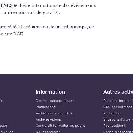
e
INES
(échelle internationale des évènements
r ordre croissant de gravité).
 procédé à la réparation de la turbopompe, ce
rme aux RGE.
Information
Autres activ
ôle
Dossiers pédagogiques
Relations internat
Publications
Groupes permanen
Archives des actualités
Recherche
Archives vidéos
Situations d'urgen
iques
Centre d'information du public
Post-accident
dulaires
Nous contacter
Conseils et comit