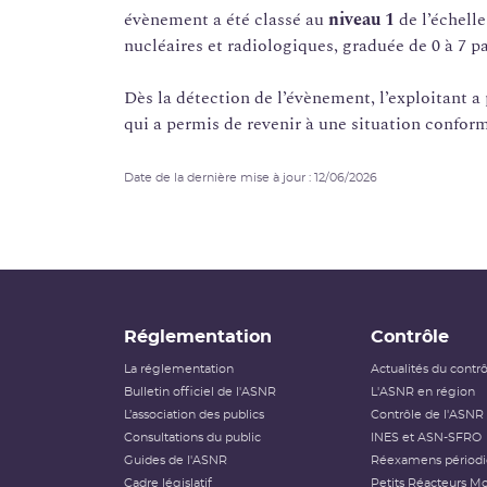
évènement a été classé au
niveau 1
de l’échell
nucléaires et radiologiques, graduée de 0 à 7 pa
Dès la détection de l’évènement, l’exploitant a
qui a permis de revenir à une situation confo
Date de la dernière mise à jour : 12/06/2026
Réglementation
Contrôle
La réglementation
Actualités du contr
Bulletin officiel de l'ASNR
L'ASNR en région
L’association des publics
Contrôle de l'ASNR
Consultations du public
INES et ASN-SFRO
Guides de l'ASNR
Réexamens périod
Cadre législatif
Petits Réacteurs Mo