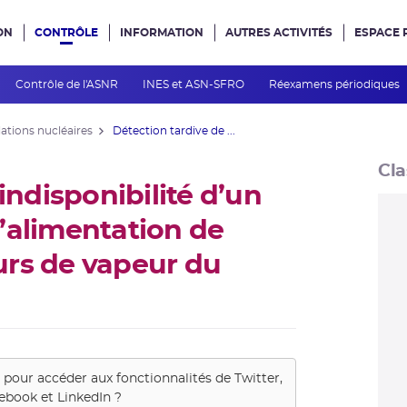
ON
CONTRÔLE
INFORMATION
AUTRES ACTIVITÉS
ESPACE 
e site
Contrôle de l'ASNR
INES et ASN-SFRO
Réexamens périodiques
lations nucléaires
Détection tardive de ...
Cla
indisponibilité d’un
’alimentation de
urs de vapeur du
s pour accéder aux fonctionnalités de
Twitter,
ebook et LinkedIn
?