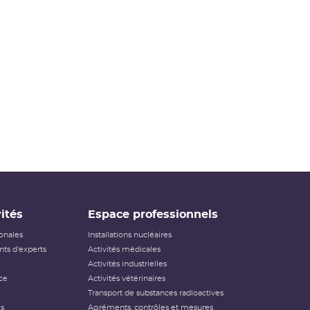
ités
Espace professionnels
ionales
Installations nucléaires
ts d'experts
Activités médicales
Activités industrielles
ce
Activités vétérinaires
Transport de substances radioactives
és
Agréments, contrôles et mesures