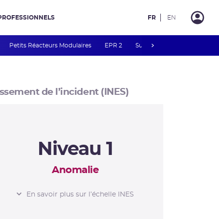
PROFESSIONNELS
FR
EN
next
Petits Réacteurs Modulaires
EPR 2
Surveillance des PFAS
R
ssement de l’incident (INES)
Niveau 1
Anomalie
L’ÉCHELLE INES
En savoir plus sur l’échelle INES