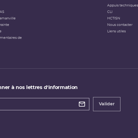
Appuis techniques
FAS
CLI
amanville
HCTISN
rainte
Nous contacter
e
Liens utiles
émentaires de
ner à nos lettres d'information
 de
etter
Valider
e