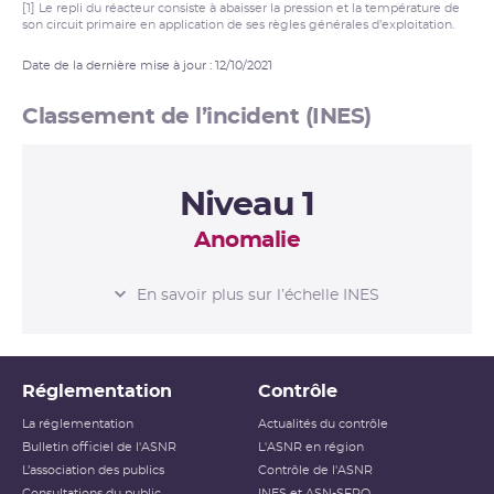
[1] Le repli du réacteur consiste à abaisser la pression et la température de
son circuit primaire en application de ses règles générales d’exploitation.
Date de la dernière mise à jour : 12/10/2021
Classement de l’incident (INES)
Niveau 1
Anomalie
L’ÉCHELLE INES
En savoir plus sur l’échelle INES
Niveau 0
Écart
Réglementation
Contrôle
Niveau 1
Anomalie
La réglementation
Actualités du contrôle
Bulletin officiel de l'ASNR
L'ASNR en région
Niveau 2
Incident
L’association des publics
Contrôle de l'ASNR
Consultations du public
INES et ASN-SFRO