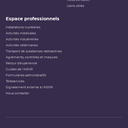
Échelle INES pour le
classement des incidents et
Liens utiles
accidents nucléaires
(PDF - 633.68 Ko )
Espace professionnels
Installations nucléaires
Activités médicales
Activités industrielles
Activités vétérinaires
Transport de substances radioactives
Agréments, contrôles et mesures
Retour d'expérience
Guides de l'ASNR
Formulaires administratifs
Téléservices
Signalement externe à l'ASNR
Nous contacter