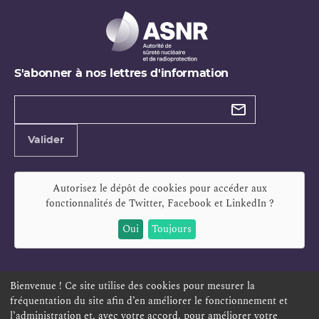
S'abonner à nos lettres d'information
Types de
newsletter
Adresse
Valider
e-
mail
Autorisez le dépôt de cookies pour accéder aux
fonctionnalités de
Twitter, Facebook et LinkedIn
?
Oui
Toujours
Bienvenue ! Ce site utilise des cookies pour mesurer la
fréquentation du site afin d’en améliorer le fonctionnement et
ESPACE PERSONNEL
OFFRES D'EMPLOI
SIGNALEMENT
l’administration et, avec votre accord, pour améliorer votre