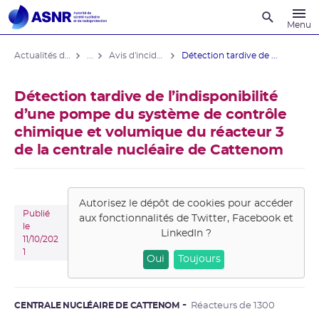
Recherche
Menu
Actualités du contrôle
...
Avis d'incident des installations nucléaires
Détection tardive de ...
Détection tardive de l’indisponibilité
d’une pompe du système de contrôle
chimique et volumique du réacteur 3
de la centrale nucléaire de Cattenom
Autorisez le dépôt de cookies pour accéder
Publié
aux fonctionnalités de
Twitter, Facebook et
le
LinkedIn
?
11/10/202
1
Oui
Toujours
CENTRALE NUCLÉAIRE DE CATTENOM
Réacteurs de 1300