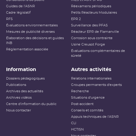
Niveau 3
Incident grave
Guides de l'ASNR
Réexamens périodiques
Cadre législatif
Petits Réacteurs Modulaires
Accident ayant des conséquences
RFS
EPR 2
Niveau 4
locales
Évaluations environnementales
Surveillance des PFAS
Mesures de publicité diverses
Réacteur EPR de Flamanville
Accident ayant des conséquences
Élaboration des décisions et guides
Niveau 5
Corrosion sous contrainte
étendues
INB
Usine Creusot Forge
Réglementation associée
Évaluations complémentaires de
Niveau 6
Accident grave
sûreté
Niveau 7
Accident majeur
Information
Autres activités
L’échelle INES (International Nuclear and Radiological
Dossiers pédagogiques
Relations internationales
Event Scale) a été développée par l’
AIEA
afin d’expliquer
Publications
Groupes permanents d'experts
au public l’importance d’un événement vis-à-vis de la
Archives des actualités
sûreté ou de la
radioprotection
Recherche
. Cette échelle est
applicable aux événements survenant sur les
INB
et aux
Archives vidéos
Situations d'urgence
événements ayant des conséquences, potentielles ou
Centre d'information du public
Post-accident
réelles, sur la radioprotection du public et des travailleurs.
Elle ne s’applique pas aux événements ayant un impact
Nous contacter
Conseils et comités
sur la radioprotection des patients, les critères
Appuis techniques de l'ASNR
habituellement utilisés pour classer les événements
(
dose
reçue notamment) n’étant pas applicables dans ce
CLI
cas.
HCTISN
Nous contacter