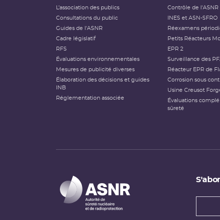
L’association des publics
Contrôle de l'ASNR
Consultations du public
INES et ASN-SFRO
Guides de l'ASNR
Réexamens périod
Cadre législatif
Petits Réacteurs Mo
RFS
EPR 2
Évaluations environnementales
Surveillance des P
Mesures de publicité diverses
Réacteur EPR de Fl
Élaboration des décisions et guides
Corrosion sous cont
INB
Usine Creusot Forg
Réglementation associée
Évaluations compl
sûreté
S'abon
Types
newsl