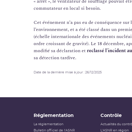
« arrêt », le ventilateur de soufflage pouvait 
commutateur en local si besoin.
Cet événement n’a pas eu de conséquence sur le
l’environnement, et a été classé dans un prem
(échelle internationale des événements nucléair
ordre croissant de gravité). Le 18 décembre, ap
modifié sa déclaration et
reclassé l’incident a
sa détection tardive.
Date de la dernière mise à jour : 26/12/2025
Réglementation
Contrôle
La réglementation
Actualités du contr
Bulletin officiel de l'ASNR
L'ASNR en région