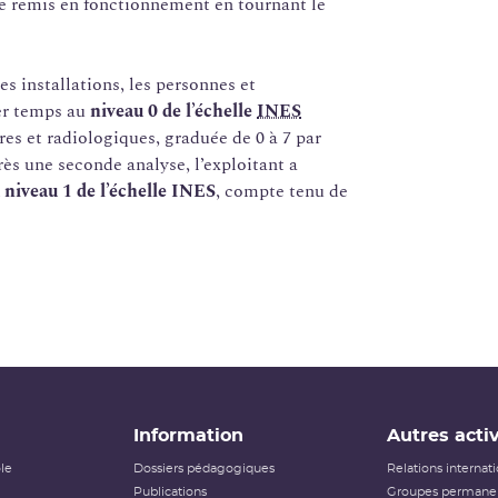
être remis en fonctionnement en tournant le
s installations, les personnes et
ier temps au
niveau 0 de l’échelle
INES
es et radiologiques, graduée de 0 à 7 par
rès une seconde analyse, l’exploitant a
u niveau 1 de l’échelle INES
, compte tenu de
Information
Autres activ
ôle
Dossiers pédagogiques
Relations internat
Publications
Groupes permanen