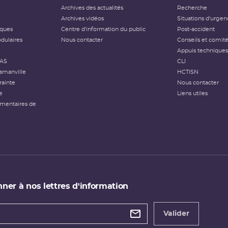
Archives des actualités
Recherche
Archives vidéos
Situations d'urgen
iques
Centre d'information du public
Post-accident
dulaires
Nous contacter
Conseils et comit
Appuis techniques
FAS
CLI
amanville
HCTISN
rainte
Nous contacter
e
Liens utiles
émentaires de
ner à nos lettres d'information
 de
etter
Valider