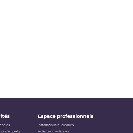
ités
Espace professionnels
ionales
Installations nucléaires
ts d'experts
Activités médicales