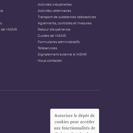
Activités industrielles
ce
Activités vétérinaires
Transport de substances radioactives
és
Agréments, contrôles et mesures
 de l'ASNR
Retour d'expérience
Guides de l'ASNR
Formulaires administratifs
Téléservices
Signalement externe à l'ASNR
Nous contacter
Autorisez le dépôt de
cookies pour accéder
aux fonctionnalités de