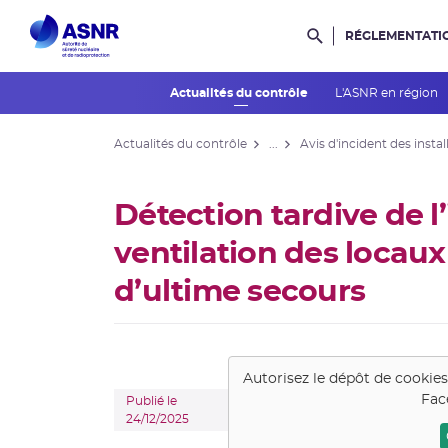
RÉGLEMENTATI
Rechercher dans l
Actualités du contrôle
L'ASNR en région
Actualités du contrôle
...
Avis d'incident des instal
Détection tardive de l’
ventilation des locaux
d’ultime secours
Autorisez le dépôt de cookie
Fac
Publié le
24/12/2025