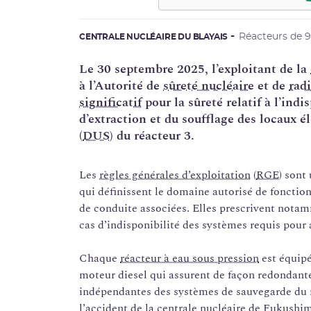
Réacteurs de 
CENTRALE NUCLÉAIRE DU BLAYAIS
Le 30 septembre 2025, l’exploitant de la
à l’Autorité de
sûreté nucléaire
et de
rad
significatif
pour la sûreté relatif à l’ind
d’extraction et du soufflage des locaux é
(
DUS
) du réacteur 3.
Les
règles générales d’exploitation
(
RGE
) sont
qui définissent le domaine autorisé de fonction
de conduite associées. Elles prescrivent nota
cas d’indisponibilité des systèmes requis pour a
Chaque
réacteur à eau sous pression
est équipé
moteur diesel qui assurent de façon redondante
indépendantes des systèmes de sauvegarde du ré
l’accident de la centrale nucléaire de Fukushi