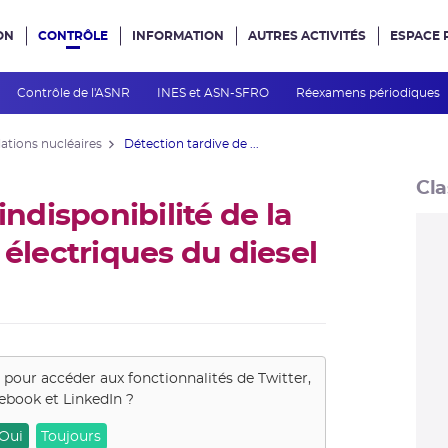
ON
CONTRÔLE
INFORMATION
AUTRES ACTIVITÉS
ESPACE 
e site
Contrôle de l'ASNR
INES et ASN-SFRO
Réexamens périodiques
lations nucléaires
Détection tardive de ...
Cla
indisponibilité de la
 électriques du diesel
s pour accéder aux fonctionnalités de
Twitter,
ebook et LinkedIn
?
Oui
Toujours