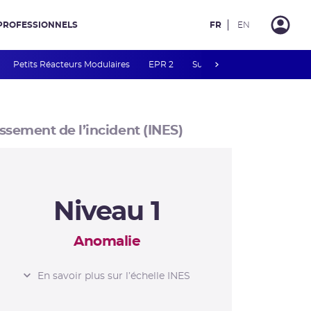
PROFESSIONNELS
FR
EN
next
Petits Réacteurs Modulaires
EPR 2
Surveillance des PFAS
R
ssement de l’incident (INES)
Niveau 1
Anomalie
L’ÉCHELLE INES
En savoir plus sur l’échelle INES