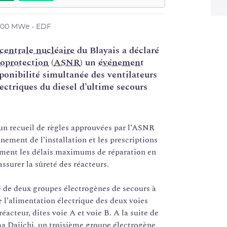
900 MWe - EDF
centrale nucléaire
du Blayais a déclaré
ioprotection
(
ASNR
) un
événement
isponibilité simultanée des ventilateurs
lectriques du diesel d’ultime secours
 un recueil de règles approuvées par l’ASNR
nement de l’installation et les prescriptions
mment les délais maximums de réparation en
ssurer la sûreté des réacteurs.
 de deux groupes électrogènes de secours à
 l’alimentation électrique des deux voies
acteur, dites voie A et voie B. A la suite de
ma Daiichi, un troisième groupe électrogène