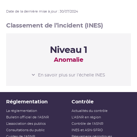
Date de la dernière mise à jour : 30/07/2024
Classement de l’incident (INES)
Niveau 1
Anomalie
L’ÉCHELLE INES
En savoir plus sur l’échelle INES
Niveau 0
Écart
Réglementation
Contrôle
Niveau 1
Anomalie
La réglementation
Actualités du contrôle
Bulletin officiel de l'ASNR
L'ASNR en région
Niveau 2
Incident
L’association des publics
Contrôle de l'ASNR
Consultations du public
INES et ASN-SFRO
Niveau 3
Incident grave
Guides de l'ASNR
Réexamens périodiques