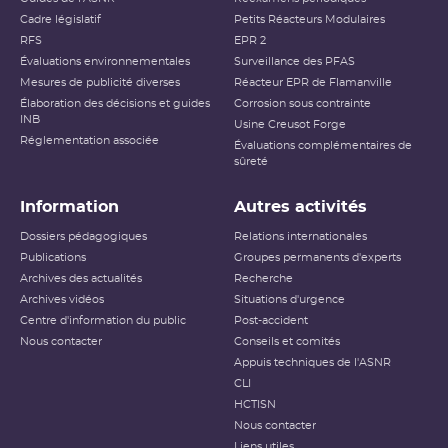
Cadre législatif
Petits Réacteurs Modulaires
Accident ayant des conséquences
RFS
EPR 2
Niveau 4
locales
Évaluations environnementales
Surveillance des PFAS
Mesures de publicité diverses
Réacteur EPR de Flamanville
Accident ayant des conséquences
Élaboration des décisions et guides
Niveau 5
Corrosion sous contrainte
étendues
INB
Usine Creusot Forge
Réglementation associée
Évaluations complémentaires de
Niveau 6
Accident grave
sûreté
Niveau 7
Accident majeur
Information
Autres activités
L’échelle INES (International Nuclear and Radiological
Dossiers pédagogiques
Relations internationales
Event Scale) a été développée par l’
AIEA
afin d’expliquer
Publications
Groupes permanents d'experts
au public l’importance d’un événement vis-à-vis de la
Archives des actualités
sûreté ou de la
radioprotection
Recherche
. Cette échelle est
applicable aux événements survenant sur les
INB
et aux
Archives vidéos
Situations d'urgence
événements ayant des conséquences, potentielles ou
Centre d'information du public
Post-accident
réelles, sur la radioprotection du public et des travailleurs.
Elle ne s’applique pas aux événements ayant un impact
Nous contacter
Conseils et comités
sur la radioprotection des patients, les critères
Appuis techniques de l'ASNR
habituellement utilisés pour classer les événements
(
dose
reçue notamment) n’étant pas applicables dans ce
CLI
cas.
HCTISN
Nous contacter
Échelle INES pour le
Liens utiles