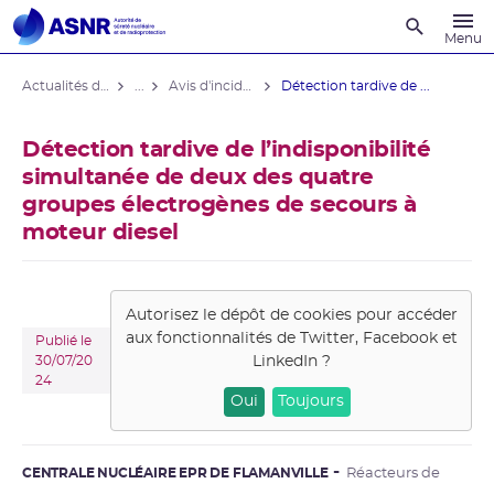
Recherche
Menu
Actualités du contrôle
...
Avis d'incident des installations nucléaires
Détection tardive de ...
Détection tardive de l’indisponibilité
simultanée de deux des quatre
groupes électrogènes de secours à
moteur diesel
Autorisez le dépôt de cookies pour accéder
aux fonctionnalités de
Twitter, Facebook et
Publié le
LinkedIn
?
30/07/20
24
Oui
Toujours
CENTRALE NUCLÉAIRE EPR DE FLAMANVILLE
Réacteurs de