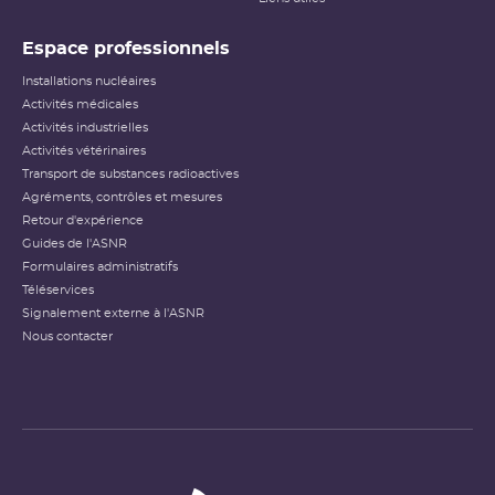
classement des incidents et
accidents nucléaires
(PDF - 633.68 Ko )
Espace professionnels
Installations nucléaires
Activités médicales
Activités industrielles
Activités vétérinaires
Transport de substances radioactives
Agréments, contrôles et mesures
Retour d'expérience
Guides de l'ASNR
Formulaires administratifs
Téléservices
Signalement externe à l'ASNR
Nous contacter