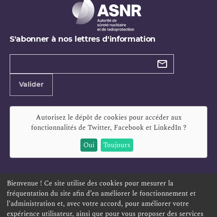
S'abonner à nos lettres d'information
Types de
newsletter
Adresse
Valider
e-
mail
Autorisez le dépôt de cookies pour accéder aux
fonctionnalités de
Twitter, Facebook et LinkedIn
?
Oui
Toujours
Bienvenue ! Ce site utilise des cookies pour mesurer la
fréquentation du site afin d’en améliorer le fonctionnement et
ESPACE PERSONNEL
OFFRES D'EMPLOI
SIGNALEMENT
l’administration et, avec votre accord, pour améliorer votre
TÉLÉSERVICES
PLAN DU SITE
LEXIQUE
expérience utilisateur, ainsi que pour vous proposer des services