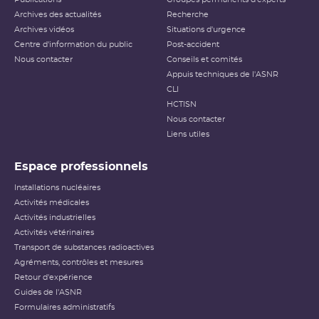
au public l’importance d’un événement vis-à-vis de la
Archives des actualités
sûreté ou de la
radioprotection
Recherche
. Cette échelle est
applicable aux événements survenant sur les
INB
et aux
Archives vidéos
Situations d'urgence
événements ayant des conséquences, potentielles ou
Centre d'information du public
Post-accident
réelles, sur la radioprotection du public et des travailleurs.
Elle ne s’applique pas aux événements ayant un impact
Nous contacter
Conseils et comités
sur la radioprotection des patients, les critères
Appuis techniques de l'ASNR
habituellement utilisés pour classer les événements
(
dose
reçue notamment) n’étant pas applicables dans ce
CLI
cas.
HCTISN
Nous contacter
Échelle INES pour le
classement des incidents et
Liens utiles
accidents nucléaires
(PDF - 633.68 Ko )
Espace professionnels
Installations nucléaires
Activités médicales
Activités industrielles
Activités vétérinaires
Transport de substances radioactives
Agréments, contrôles et mesures
Retour d'expérience
Guides de l'ASNR
Formulaires administratifs