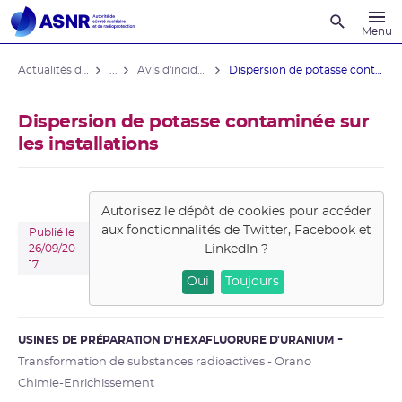
Recherche
Menu
Actualités du contrôle
...
Avis d'incident des installations nucléaires
Dispersion de potasse contaminée sur ...
Dispersion de potasse contaminée sur
les installations
Autorisez le dépôt de cookies pour accéder
aux fonctionnalités de
Twitter, Facebook et
Publié le
LinkedIn
?
26/09/20
17
Oui
Toujours
USINES DE PRÉPARATION D'HEXAFLUORURE D'URANIUM
Transformation de substances radioactives - Orano
Chimie-Enrichissement