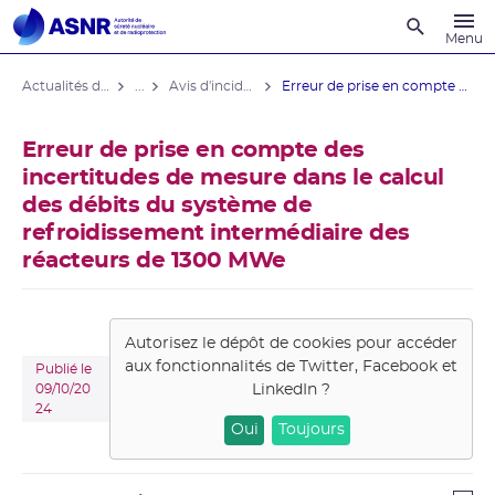
Recherche
Menu
Actualités du contrôle
...
Avis d'incident des installations nucléaires
Erreur de prise en compte des ...
Erreur de prise en compte des
incertitudes de mesure dans le calcul
des débits du système de
refroidissement intermédiaire des
réacteurs de 1300 MWe
Autorisez le dépôt de cookies pour accéder
aux fonctionnalités de
Twitter, Facebook et
Publié le
LinkedIn
?
09/10/20
24
Oui
Toujours