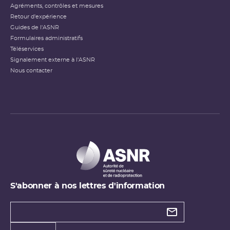
Agréments, contrôles et mesures
Retour d'expérience
Guides de l'ASNR
Formulaires administratifs
Téléservices
Signalement externe à l'ASNR
Nous contacter
S'abonner à nos lettres d'information
Types de
newsletter
Adresse