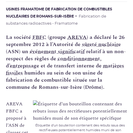
USINES FRAMATOME DE FABRICATION DE COMBUSTIBLES
NUCLÉAIRES DE ROMANS-SUR-ISÈRE
Fabrication de
substances radioactives - Framatome
La société
FBFC
(groupe
AREVA
) a déclaré le 26
septembre 2012 à l’Autorité de
sûreté nucléaire
(ASN) un
événement significatif
relatif à un non-
respect des règles de
conditionnement
,
d’
entreposage
et de transfert interne de
matières
fissiles
humides au sein de son usine de
fabrication de combustible située sur la
commune de Romans-sur-Isère (Drôme).
AREVA
FBFC a
proposé à
l’ASN de
Étiquette d’un bouteillon contenant des rebuts issus des
rectifieuses potentiellement humides muni de son
classer cet