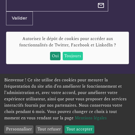
newsletter
Adresse
Valider
e-
mail
Autorisez le dépôt de cookies pour accéder aux
fonctionnalités de
Twitter, Facebook et LinkedIn
?
Oui
Toujours
Bienvenue ! Ce site utilise des cookies pour mesurer la
fréquentation du site afin d’en améliorer le fonctionnement et
ESPACE PERSONNEL
OFFRES D'EMPLOI
SIGNALEMENT
l’administration et, avec votre accord, pour améliorer votre
TÉLÉSERVICES
PLAN DU SITE
LEXIQUE
expérience utilisateur, ainsi que pour vous proposer des services
ACCESSIBILITÉ
POLITIQUE DE CONFIDENTIALITÉ
interactifs fournis par nos partenaires. Nous conservons votre
choix pendant 6 mois. Vous pouvez changer ce choix à tout
MENTIONS LÉGALES
CONTACT
moment en vous rendant sur la page
Mentions légales
Personnaliser
Tout refuser
Tout accepter