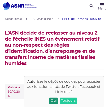
Recherche
Menu
Actualités du contrôle
...
Avis d'incident des installations nucléaires
FBFC de Romans : l'ASN reclasse un ...
L’ASN décide de reclasser au niveau 2
de l’échelle INES un événement relatif
au non-respect des règles
d’identification, d’entreposage et de
transfert interne de matières fissiles
humides
Autorisez le dépôt de cookies pour accéder
aux fonctionnalités de
Twitter, Facebook et
Publié le
LinkedIn
?
30/10/20
12
Oui
Toujours