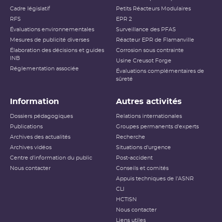
Cadre législatif
Petits Réacteurs Modulaires
Accident ayant des conséquences
RFS
EPR 2
Niveau 4
locales
Évaluations environnementales
Surveillance des PFAS
Mesures de publicité diverses
Réacteur EPR de Flamanville
Accident ayant des conséquences
Élaboration des décisions et guides
Niveau 5
Corrosion sous contrainte
étendues
INB
Usine Creusot Forge
Réglementation associée
Évaluations complémentaires de
Niveau 6
Accident grave
sûreté
Niveau 7
Accident majeur
Information
Autres activités
L’échelle INES (International Nuclear and Radiological
Dossiers pédagogiques
Relations internationales
Event Scale) a été développée par l’
AIEA
afin d’expliquer
Publications
Groupes permanents d'experts
au public l’importance d’un événement vis-à-vis de la
Archives des actualités
sûreté ou de la radioprotection. Cette échelle est
Recherche
applicable aux événements survenant sur les INB et aux
Archives vidéos
Situations d'urgence
événements ayant des conséquences, potentielles ou
Centre d'information du public
Post-accident
réelles, sur la radioprotection du public et des travailleurs.
Elle ne s’applique pas aux événements ayant un impact
Nous contacter
Conseils et comités
sur la radioprotection des patients, les critères
Appuis techniques de l'ASNR
habituellement utilisés pour classer les événements
(dose reçue notamment) n’étant pas applicables dans ce
CLI
cas.
HCTISN
Nous contacter
Échelle INES pour le
classement des incidents et
Liens utiles