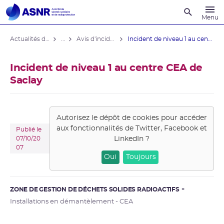
Recherche
Menu
Actualités du contrôle
...
Avis d'incident des installations nucléaires
Incident de niveau 1 au centre CEA de ...
Incident de niveau 1 au centre CEA de
Saclay
Autorisez le dépôt de cookies pour accéder
aux fonctionnalités de
Twitter, Facebook et
Publié le
LinkedIn
?
07/10/20
07
Oui
Toujours
ZONE DE GESTION DE DÉCHETS SOLIDES RADIOACTIFS
Installations en démantèlement - CEA