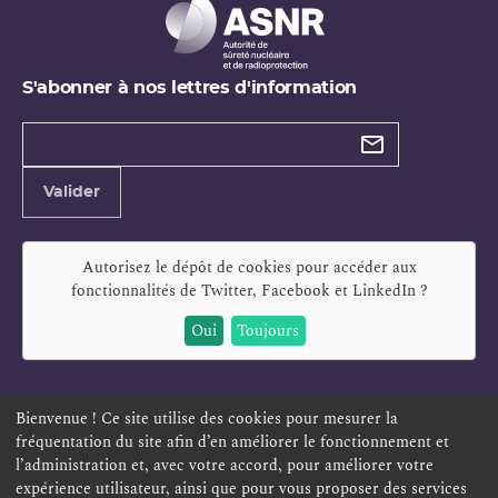
S'abonner à nos lettres d'information
Types de
newsletter
Adresse
Valider
e-
mail
Autorisez le dépôt de cookies pour accéder aux
fonctionnalités de
Twitter, Facebook et LinkedIn
?
Oui
Toujours
Bienvenue ! Ce site utilise des cookies pour mesurer la
fréquentation du site afin d’en améliorer le fonctionnement et
ESPACE PERSONNEL
OFFRES D'EMPLOI
SIGNALEMENT
l’administration et, avec votre accord, pour améliorer votre
TÉLÉSERVICES
PLAN DU SITE
LEXIQUE
expérience utilisateur, ainsi que pour vous proposer des services