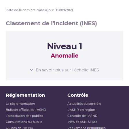
Date de la dernière mise à jour : 03/09/2021
Classement de l’incident (INES)
Niveau 1
Anomalie
L’ÉCHELLE INES
En savoir plus sur l’échelle INES
Niveau 0
Écart
Réglementation
Contrôle
Niveau 1
Anomalie
La réglementation
Actualités du contrôle
Bulletin officiel de l'ASNR
L'ASNR en région
Niveau 2
Incident
L’association des publics
Contrôle de l'ASNR
Consultations du public
INES et ASN-SFRO
Niveau 3
Incident grave
Guides de l'ASNR
Réexamens périodiques