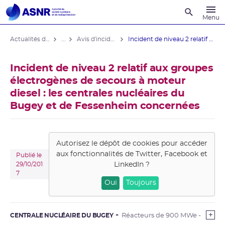
Recherche
Menu
Actualités du contrôle
...
Avis d'incident des installations nucléaires
Incident de niveau 2 relatif aux ...
Incident de niveau 2 relatif aux groupes
électrogènes de secours à moteur
diesel : les centrales nucléaires du
Bugey et de Fessenheim concernées
Autorisez le dépôt de cookies pour accéder
aux fonctionnalités de
Twitter, Facebook et
Publié le
LinkedIn
?
29/10/201
7
Oui
Toujours
CENTRALE NUCLÉAIRE DU BUGEY
Réacteurs de 900 MWe -