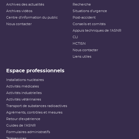
Archives des actualités
sûreté ou de la
radioprotection
Recherche
. Cette échelle est
applicable aux événements survenant sur les INB et aux
Archives vidéos
Situations d'urgence
événements ayant des conséquences, potentielles ou
Centre d'information du public
Post-accident
réelles, sur la radioprotection du public et des travailleurs.
Elle ne s’applique pas aux événements ayant un impact
Nous contacter
Conseils et comités
sur la radioprotection des patients, les critères
Appuis techniques de l'ASNR
habituellement utilisés pour classer les événements
(
dose
reçue notamment) n’étant pas applicables dans ce
CLI
cas.
HCTISN
Nous contacter
Échelle INES pour le
classement des incidents et
Liens utiles
accidents nucléaires
(PDF - 633.68 Ko )
Espace professionnels
Installations nucléaires
Activités médicales
Activités industrielles
Activités vétérinaires
Transport de substances radioactives
Agréments, contrôles et mesures
Retour d'expérience
Guides de l'ASNR
Formulaires administratifs
Téléservices