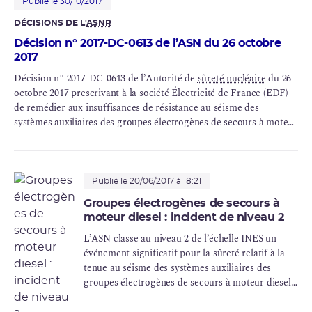
Publié le 30/10/2017
DÉCISIONS DE L'
ASNR
Décision n° 2017-DC-0613 de l’ASN du 26 octobre
2017
Décision n° 2017-DC-0613 de l’Autorité de
sûreté nucléaire
du 26
octobre 2017 prescrivant à la société Électricité de France (EDF)
de remédier aux insuffisances de résistance au séisme des
systèmes auxiliaires des groupes électrogènes de secours à moteur
diesel équipant le réacteur n° 2 de la centrale nucléaire de
Fessenheim (
INB
n° 75) et les réacteurs n° 3 et n° 4 de la centrale
nucléaire du Bugey (INB n° 78 et n° 89).
Publié le 20/06/2017 à 18:21
Groupes électrogènes de secours à
moteur diesel : incident de niveau 2
L’ASN classe au niveau 2 de l’échelle INES un
événement significatif pour la sûreté relatif à la
tenue au séisme des systèmes auxiliaires des
groupes électrogènes de secours à moteur diesel
(diesel de secours) des vingt réacteurs de 1300
MWe des centrales nucléaires de Belleville,