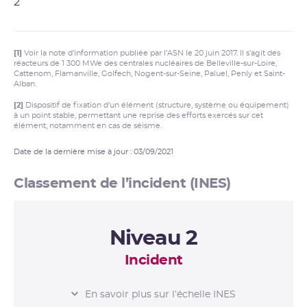
Cattenom, Flamanville, Golfech, Nogent, Paluel,
Penly et Saint-Alban.
[1]
Voir la note d’information publiée par l’ASN le 20 juin 2017. Il s’agit des
réacteurs de 1 300 MWe des centrales nucléaires de Belleville-sur-Loire,
Cattenom, Flamanville, Golfech, Nogent-sur-Seine, Paluel, Penly et Saint-
Alban.
[2]
Dispositif de fixation d’un élément (structure, système ou équipement)
à un point stable, permettant une reprise des efforts exercés sur cet
élément, notamment en cas de séisme.
Date de la dernière mise à jour : 03/09/2021
Classement de l’incident (INES)
Niveau 2
Incident
L’ÉCHELLE INES
En savoir plus sur l’échelle INES