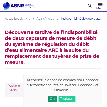
Recherche
Menu
Actualités du contrôle
...
Avis d'incident des installations nucléaires
Indisponibilité de deux capteurs de ...
Découverte tardive de l’indisponibilité
de deux capteurs de mesure de débit
du système de régulation du débit
d’eau alimentaire ARE à la suite du
remplacement des tuyères de prise de
mesure.
Autorisez le dépôt de cookies pour accéder
aux fonctionnalités de
Twitter, Facebook et
Publié le
LinkedIn
?
16/09/201
5
Oui
Toujours