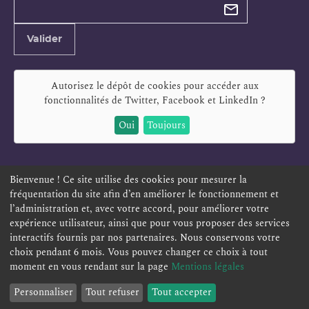
newsletter
Adresse
Valider
e-
mail
Autorisez le dépôt de cookies pour accéder aux
fonctionnalités de
Twitter, Facebook et LinkedIn
?
Oui
Toujours
Bienvenue ! Ce site utilise des cookies pour mesurer la
fréquentation du site afin d’en améliorer le fonctionnement et
ESPACE PERSONNEL
OFFRES D'EMPLOI
SIGNALEMENT
l’administration et, avec votre accord, pour améliorer votre
TÉLÉSERVICES
PLAN DU SITE
LEXIQUE
expérience utilisateur, ainsi que pour vous proposer des services
interactifs fournis par nos partenaires. Nous conservons votre
ACCESSIBILITÉ
POLITIQUE DE CONFIDENTIALITÉ
choix pendant 6 mois. Vous pouvez changer ce choix à tout
MENTIONS LÉGALES
CONTACT
moment en vous rendant sur la page
Mentions légales
Personnaliser
Tout refuser
Tout accepter