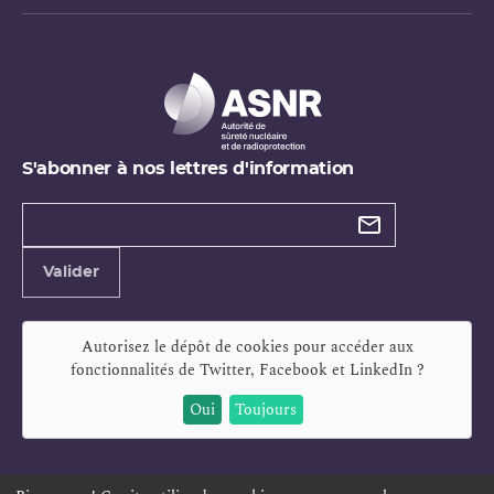
S'abonner à nos lettres d'information
Types de
newsletter
Adresse
Valider
e-
mail
Autorisez le dépôt de cookies pour accéder aux
fonctionnalités de
Twitter, Facebook et LinkedIn
?
Oui
Toujours