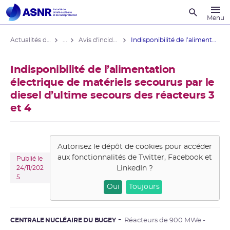
Recherche
Menu
Actualités du contrôle
...
Avis d'incident des installations nucléaires
Indisponibilité de l’alimentation ...
Indisponibilité de l’alimentation
électrique de matériels secourus par le
diesel d’ultime secours des réacteurs 3
et 4
Autorisez le dépôt de cookies pour accéder
aux fonctionnalités de
Twitter, Facebook et
Publié le
LinkedIn
?
24/11/202
5
Oui
Toujours
CENTRALE NUCLÉAIRE DU BUGEY
Réacteurs de 900 MWe -