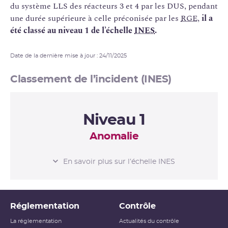
du système LLS des réacteurs 3 et 4 par les DUS, pendant
une durée supérieure à celle préconisée par les
RGE
,
il a
été classé au niveau 1 de l’échelle
INES
.
Date de la dernière mise à jour : 24/11/2025
Classement de l’incident (INES)
Niveau 1
Anomalie
L’ÉCHELLE INES
En savoir plus sur l’échelle INES
Niveau 0
Écart
Réglementation
Contrôle
Niveau 1
Anomalie
La réglementation
Actualités du contrôle