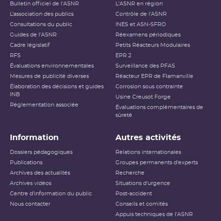
Bulletin officiel de l'ASNR
L'ASNR en région
Niveau 2
Incident
L’association des publics
Contrôle de l'ASNR
Consultations du public
INES et ASN-SFRO
Niveau 3
Incident grave
Guides de l'ASNR
Réexamens périodiques
Cadre législatif
Petits Réacteurs Modulaires
Accident ayant des conséquences
RFS
EPR 2
Niveau 4
locales
Évaluations environnementales
Surveillance des PFAS
Mesures de publicité diverses
Réacteur EPR de Flamanville
Accident ayant des conséquences
Élaboration des décisions et guides
Niveau 5
Corrosion sous contrainte
étendues
INB
Usine Creusot Forge
Réglementation associée
Évaluations complémentaires de
Niveau 6
Accident grave
sûreté
Niveau 7
Accident majeur
Information
Autres activités
L’échelle INES (International Nuclear and Radiological
Dossiers pédagogiques
Relations internationales
Event Scale) a été développée par l’
AIEA
afin d’expliquer
Publications
Groupes permanents d'experts
au public l’importance d’un événement vis-à-vis de la
Archives des actualités
sûreté ou de la radioprotection. Cette échelle est
Recherche
applicable aux événements survenant sur les
INB
et aux
Archives vidéos
Situations d'urgence
événements ayant des conséquences, potentielles ou
Centre d'information du public
Post-accident
réelles, sur la radioprotection du public et des travailleurs.
Elle ne s’applique pas aux événements ayant un impact
Nous contacter
Conseils et comités
sur la radioprotection des patients, les critères
Appuis techniques de l'ASNR
habituellement utilisés pour classer les événements