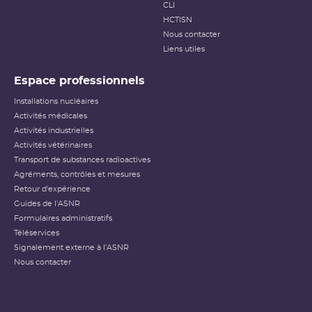
(
dose
reçue notamment) n’étant pas applicables dans ce
CLI
cas.
HCTISN
Nous contacter
Échelle INES pour le
classement des incidents et
Liens utiles
accidents nucléaires
(PDF - 633.68 Ko )
Espace professionnels
Installations nucléaires
Activités médicales
Activités industrielles
Activités vétérinaires
Transport de substances radioactives
Agréments, contrôles et mesures
Retour d'expérience
Guides de l'ASNR
Formulaires administratifs
Téléservices
Signalement externe à l'ASNR
Nous contacter