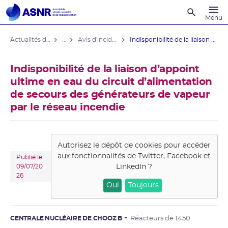
Recherche
Menu
Actualités du contrôle
...
Avis d'incident des installations nucléaires
Indisponibilité de la liaison ...
Indisponibilité de la liaison d’appoint
ultime en eau du circuit d’alimentation
de secours des générateurs de vapeur
par le réseau incendie
Autorisez le dépôt de cookies pour accéder
aux fonctionnalités de
Twitter, Facebook et
Publié le
LinkedIn
?
09/07/20
26
Oui
Toujours
CENTRALE NUCLÉAIRE DE CHOOZ B
Réacteurs de 1450