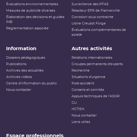
locales
Évaluations environnementales
Surveillance des PFAS
Mesures de publicité diverses
Réacteur EPR de Flamanville
Accident ayant des conséquences
Élaboration des décisions et guides
Niveau 5
Corrosion sous contrainte
étendues
INB
Usine Creusot Forge
Réglementation associée
Évaluations complémentaires de
Niveau 6
Accident grave
sûreté
Niveau 7
Accident majeur
Information
Autres activités
L’échelle INES (International Nuclear and Radiological
Dossiers pédagogiques
Relations internationales
Event Scale) a été développée par l’
AIEA
afin d’expliquer
Publications
Groupes permanents d'experts
au public l’importance d’un événement vis-à-vis de la
Archives des actualités
sûreté ou de la
radioprotection
Recherche
. Cette échelle est
applicable aux événements survenant sur les
INB
et aux
Archives vidéos
Situations d'urgence
événements ayant des conséquences, potentielles ou
Centre d'information du public
Post-accident
réelles, sur la radioprotection du public et des travailleurs.
Elle ne s’applique pas aux événements ayant un impact
Nous contacter
Conseils et comités
sur la radioprotection des patients, les critères
Appuis techniques de l'ASNR
habituellement utilisés pour classer les événements
(
dose
reçue notamment) n’étant pas applicables dans ce
CLI
cas.
HCTISN
Nous contacter
Échelle INES pour le
classement des incidents et
Liens utiles
accidents nucléaires
(PDF - 633.68 Ko )
Espace professionnels