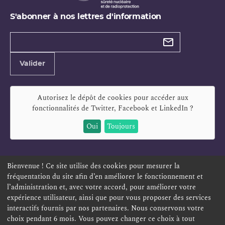
S'abonner à nos lettres d'information
Types de
newsletter
Adresse
Valider
e-
mail
Autorisez le dépôt de cookies pour accéder aux
fonctionnalités de
Twitter, Facebook et LinkedIn
?
Oui
Toujours
Bienvenue ! Ce site utilise des cookies pour mesurer la
fréquentation du site afin d’en améliorer le fonctionnement et
ESPACE PERSONNEL
OFFRES D'EMPLOI
SIGNALEMENT
l’administration et, avec votre accord, pour améliorer votre
TÉLÉSERVICES
PLAN DU SITE
LEXIQUE
expérience utilisateur, ainsi que pour vous proposer des services
interactifs fournis par nos partenaires. Nous conservons votre
ACCESSIBILITÉ
POLITIQUE DE CONFIDENTIALITÉ
choix pendant 6 mois. Vous pouvez changer ce choix à tout
MENTIONS LÉGALES
CONTACT