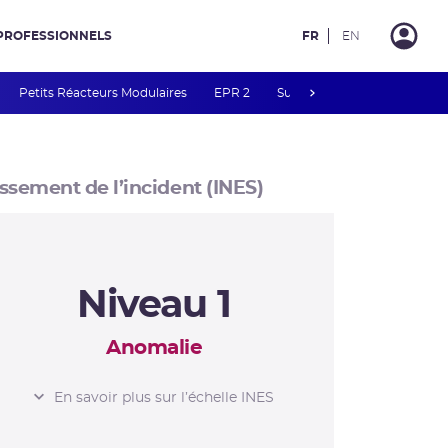
PROFESSIONNELS
FR
EN
next
Petits Réacteurs Modulaires
EPR 2
Surveillance des PFAS
R
ssement de l’incident (INES)
Niveau 1
Anomalie
L’ÉCHELLE INES
En savoir plus sur l’échelle INES