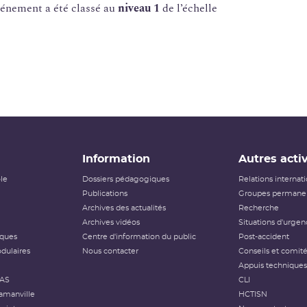
vénement a été classé au
niveau 1
de l’échelle
Information
Autres activ
ôle
Dossiers pédagogiques
Relations internat
Publications
Groupes permanen
Archives des actualités
Recherche
Archives vidéos
Situations d'urgen
iques
Centre d'information du public
Post-accident
dulaires
Nous contacter
Conseils et comit
Appuis techniques
FAS
CLI
amanville
HCTISN