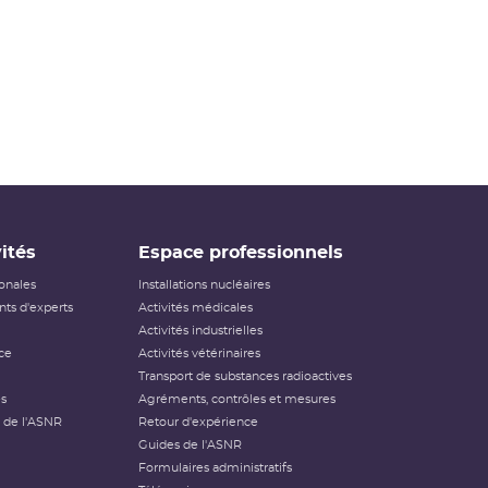
ités
Espace professionnels
ionales
Installations nucléaires
ts d'experts
Activités médicales
Activités industrielles
ce
Activités vétérinaires
Transport de substances radioactives
és
Agréments, contrôles et mesures
 de l'ASNR
Retour d'expérience
Guides de l'ASNR
Formulaires administratifs