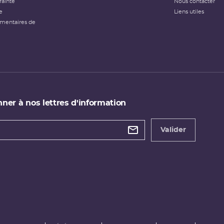
rainte
Nous contacter
e
Liens utiles
émentaires de
ner à nos lettres d'information
 de
etter
Valider
e