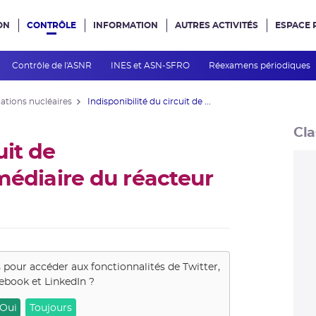
ON
CONTRÔLE
INFORMATION
AUTRES ACTIVITÉS
ESPACE 
e site
Contrôle de l'ASNR
INES et ASN-SFRO
Réexamens périodiques
lations nucléaires
Indisponibilité du circuit de ...
Cla
uit de
médiaire du réacteur
s pour accéder aux fonctionnalités de
Twitter,
ebook et LinkedIn
?
Oui
Toujours