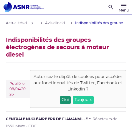
Recherche
Menu
Actualités du contrôle
...
Avis d'incident des installations nucléaires
Indisponibilités des groupes ...
Indisponibilités des groupes
électrogènes de secours à moteur
diesel
Autorisez le dépôt de cookies pour accéder
aux fonctionnalités de
Twitter, Facebook et
Publié le
LinkedIn
?
08/04/20
26
Oui
Toujours
CENTRALE NUCLÉAIRE EPR DE FLAMANVILLE
Réacteurs de
1650 MWe - EDF