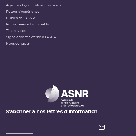
Agréments, contrôles et mesures
Retour d'expérience
Guides de l'ASNR
Formulaires administratifs
Téléservices
Signalement externe à l'ASNR
Nous contacter
S'abonner à nos lettres d'information
Types de
newsletter
Adresse