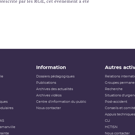
prescrite par les RGE, cet évènement a été
Information
Autres activ
ôle
Dossiers pédagogiques
Relations internat
Publications
Groupes permanen
Archives des actualités
Recherche
Archives vidéos
Situations d'urgen
iques
Centre d'information du public
Post-accident
dulaires
Nous contacter
Conseils et comit
Appuis techniques
FAS
CLI
amanville
HCTISN
rainte
Nous contacter