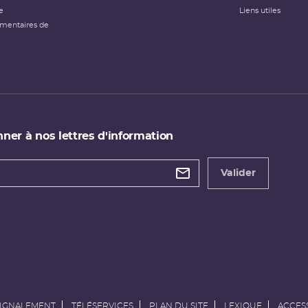
e
Liens utiles
émentaires de
ner à nos lettres d'information
 de
etter
Valider
e
SIGNALEMENT
TÉLÉSERVICES
PLAN DU SITE
LEXIQUE
ACCESS