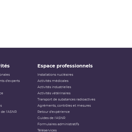
ités
Espace professionnels
ionales
Installations nucléaires
ts d'experts
Activités médicales
Activités industrielles
ce
Activités vétérinaires
Transport de substances radioactives
és
Agréments, contrôles et mesures
 de l'ASNR
Retour d'expérience
Guides de l'ASNR
Formulaires administratifs
Téléservices