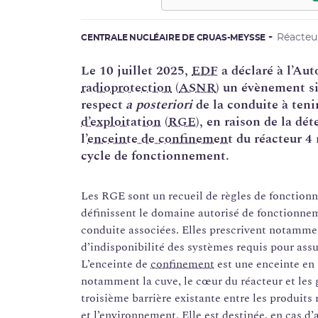
Réacteu
CENTRALE NUCLÉAIRE DE CRUAS-MEYSSE
Le 10 juillet 2025,
EDF
a déclaré à l’Aut
radioprotection
(
ASNR
) un évènement sig
respect
a
posteriori
de la conduite à tenir
d’exploitation
(
RGE
), en raison de la dé
l’
enceinte de confinement
du réacteur 4 
cycle de fonctionnement.
Les RGE sont un recueil de règles de fonction
définissent le domaine autorisé de fonctionneme
conduite associées. Elles prescrivent notamme
d’indisponibilité des systèmes requis pour assu
L’enceinte de
confinement
est une enceinte en 
notamment la cuve, le cœur du réacteur et les g
troisième barrière existante entre les produits
et l’environnement. Elle est destinée, en cas d’a