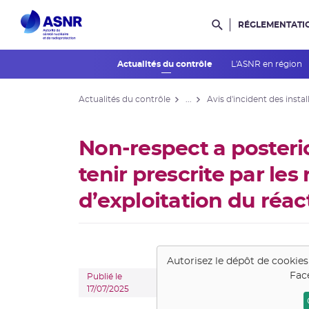
RÉGLEMENTATI
Rechercher dans l
Actualités du contrôle
L'ASNR en région
Actualités du contrôle
...
Avis d'incident des instal
Non-respect a posterio
tenir prescrite par les
d’exploitation du réac
Autorisez le dépôt de cookie
Fac
Publié le
17/07/2025