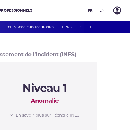
PROFESSIONNELS
FR
EN
next
Petits Réacteurs Modulaires
EPR 2
Surveillance des PFAS
R
ssement de l’incident (INES)
Niveau 1
Anomalie
L’ÉCHELLE INES
En savoir plus sur l’échelle INES