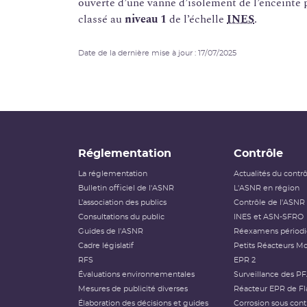
ouverte d’une vanne d’isolement de l’enceinte 
classé au
niveau 1
de l’échelle
INES
.
Date de la dernière mise à jour : 17/07/2025
Réglementation
Contrôle
La réglementation
Actualités du contr
Bulletin officiel de l'ASNR
L'ASNR en région
L’association des publics
Contrôle de l'ASNR
Consultations du public
INES et ASN-SFRO
Guides de l'ASNR
Réexamens périod
Cadre législatif
Petits Réacteurs Mo
RFS
EPR 2
Évaluations environnementales
Surveillance des P
Mesures de publicité diverses
Réacteur EPR de Fl
Élaboration des décisions et guides
Corrosion sous cont