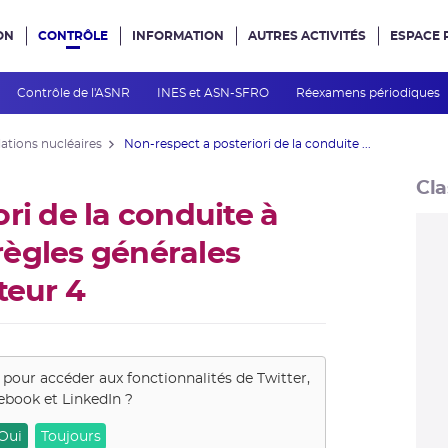
ON
CONTRÔLE
INFORMATION
AUTRES ACTIVITÉS
ESPACE 
e site
Contrôle de l'ASNR
INES et ASN-SFRO
Réexamens périodiques
lations nucléaires
Non-respect a posteriori de la conduite ...
Cla
ri de la conduite à
 règles générales
teur 4
s pour accéder aux fonctionnalités de
Twitter,
ebook et LinkedIn
?
Oui
Toujours