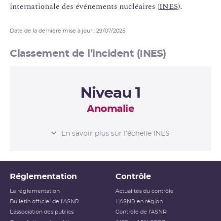
internationale des événements nucléaires (
INES
).
Date de la dernière mise à jour : 29/07/2025
Classement de l’incident (INES)
Niveau 1
Anomalie
L’ÉCHELLE INES
En savoir plus sur l’échelle INES
Niveau 0
Écart
Réglementation
Contrôle
Niveau 1
Anomalie
La réglementation
Actualités du contrôle
Bulletin officiel de l'ASNR
L'ASNR en région
Niveau 2
Incident
L’association des publics
Contrôle de l'ASNR