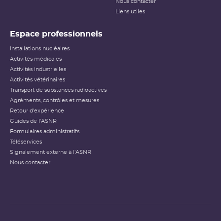
Nous contacter
Échelle INES pour le
classement des incidents et
Liens utiles
accidents nucléaires
(PDF - 633.68 Ko )
Espace professionnels
Installations nucléaires
Activités médicales
Activités industrielles
Activités vétérinaires
Transport de substances radioactives
Agréments, contrôles et mesures
Retour d'expérience
Guides de l'ASNR
Formulaires administratifs
Téléservices
Signalement externe à l'ASNR
Nous contacter