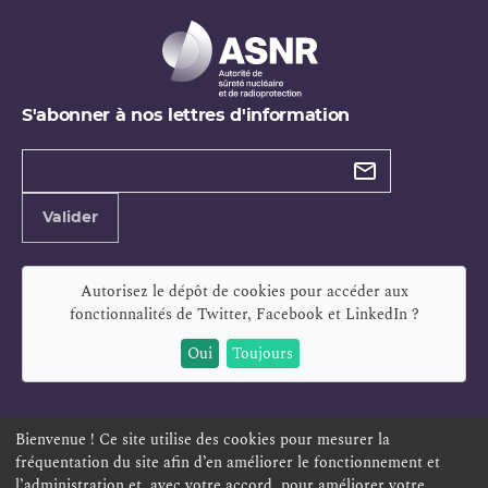
S'abonner à nos lettres d'information
Types de
newsletter
Adresse
Valider
e-
mail
Autorisez le dépôt de cookies pour accéder aux
fonctionnalités de
Twitter, Facebook et LinkedIn
?
Oui
Toujours
Bienvenue ! Ce site utilise des cookies pour mesurer la
fréquentation du site afin d’en améliorer le fonctionnement et
ESPACE PERSONNEL
OFFRES D'EMPLOI
SIGNALEMENT
l’administration et, avec votre accord, pour améliorer votre