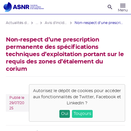
Recherche
Menu
Actualités du contrôle
...
Avis d'incident des installations nucléaires
Non-respect d’une prescription ...
Non-respect d’une prescription
permanente des spécifications
techniques d’exploitation portant sur le
requis des zones d’étalement du
corium
Autorisez le dépôt de cookies pour accéder
aux fonctionnalités de
Twitter, Facebook et
Publié le
LinkedIn
?
29/07/20
25
Oui
Toujours