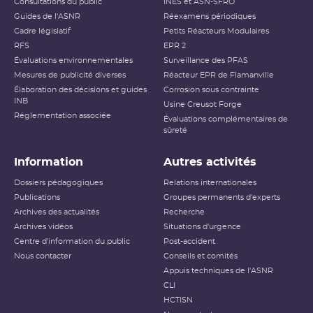
Consultations du public
INES et ASN-SFRO
Niveau 3
Incident grave
Guides de l'ASNR
Réexamens périodiques
Cadre législatif
Petits Réacteurs Modulaires
Accident ayant des conséquences
RFS
EPR 2
Niveau 4
locales
Évaluations environnementales
Surveillance des PFAS
Mesures de publicité diverses
Réacteur EPR de Flamanville
Accident ayant des conséquences
Élaboration des décisions et guides
Niveau 5
Corrosion sous contrainte
étendues
INB
Usine Creusot Forge
Réglementation associée
Évaluations complémentaires de
Niveau 6
Accident grave
sûreté
Niveau 7
Accident majeur
Information
Autres activités
L’échelle INES (International Nuclear and Radiological
Dossiers pédagogiques
Relations internationales
Event Scale) a été développée par l’
AIEA
afin d’expliquer
Publications
Groupes permanents d'experts
au public l’importance d’un événement vis-à-vis de la
Archives des actualités
sûreté ou de la
radioprotection
Recherche
. Cette échelle est
applicable aux événements survenant sur les
INB
et aux
Archives vidéos
Situations d'urgence
événements ayant des conséquences, potentielles ou
Centre d'information du public
Post-accident
réelles, sur la radioprotection du public et des travailleurs.
Elle ne s’applique pas aux événements ayant un impact
Nous contacter
Conseils et comités
sur la radioprotection des patients, les critères
Appuis techniques de l'ASNR
habituellement utilisés pour classer les événements
(
dose
reçue notamment) n’étant pas applicables dans ce
CLI
cas.
HCTISN