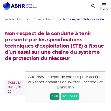
Recherche
Menu
Actualités du contrôle
...
Avis d'incident des installations nucléaires
Non-respect de la conduite à tenir ...
Non-respect de la conduite à tenir
prescrite par les spécifications
techniques d'exploitation (STE) à l’issue
d’un essai sur une chaîne du système
de protection du réacteur
Autorisez le dépôt de cookies pour accéder
aux fonctionnalités de
Twitter, Facebook et
Publié le
LinkedIn
?
09/06/20
22
Oui
Toujours