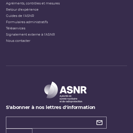
Agréments, contrôles et mesures
Retour d'expérience
Guides de l'ASNR
Formulaires administratifs
Téléservices
Signalement externe à l'ASNR
Nous contacter
S'abonner à nos lettres d'information
Types de
newsletter
Adresse