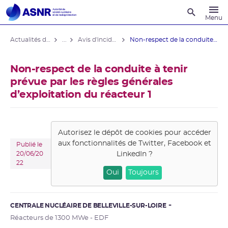
Recherche
Menu
Actualités du contrôle
...
Avis d'incident des installations nucléaires
Non-respect de la conduite à tenir ...
Non-respect de la conduite à tenir
prévue par les règles générales
d’exploitation du réacteur 1
Autorisez le dépôt de cookies pour accéder
aux fonctionnalités de
Twitter, Facebook et
Publié le
LinkedIn
?
20/06/20
22
Oui
Toujours
CENTRALE NUCLÉAIRE DE BELLEVILLE-SUR-LOIRE
Réacteurs de 1300 MWe - EDF