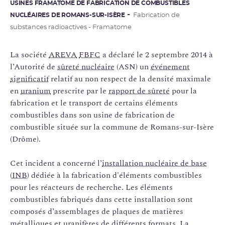
USINES FRAMATOME DE FABRICATION DE COMBUSTIBLES
NUCLÉAIRES DE ROMANS-SUR-ISÈRE
Fabrication de
substances radioactives - Framatome
La société
AREVA
FBFC
a déclaré le 2 septembre 2014 à
l’Autorité de
sûreté nucléaire
(ASN) un
événement
significatif
relatif au non respect de la densité maximale
en
uranium
prescrite par le
rapport de sûreté
pour la
fabrication et le transport de certains éléments
combustibles dans son usine de fabrication de
combustible située sur la commune de Romans-sur-Isère
(Drôme).
Cet incident a concerné l’
installation nucléaire de base
(
INB
) dédiée à la fabrication d'éléments combustibles
pour les réacteurs de recherche. Les éléments
combustibles fabriqués dans cette installation sont
composés d’assemblages de plaques de matières
métalliques et uranifères de différents formats. La