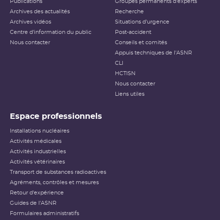
Publications
Groupes permanents d'experts
au public l’importance d’un événement vis-à-vis de la
Archives des actualités
sûreté ou de la
radioprotection
Recherche
. Cette échelle est
applicable aux événements survenant sur les INB et aux
Archives vidéos
Situations d'urgence
événements ayant des conséquences, potentielles ou
Centre d'information du public
Post-accident
réelles, sur la radioprotection du public et des travailleurs.
Elle ne s’applique pas aux événements ayant un impact
Nous contacter
Conseils et comités
sur la radioprotection des patients, les critères
Appuis techniques de l'ASNR
habituellement utilisés pour classer les événements
(
dose
reçue notamment) n’étant pas applicables dans ce
CLI
cas.
HCTISN
Nous contacter
Échelle INES pour le
classement des incidents et
Liens utiles
accidents nucléaires
(PDF - 633.68 Ko )
Espace professionnels
Installations nucléaires
Activités médicales
Activités industrielles
Activités vétérinaires
Transport de substances radioactives
Agréments, contrôles et mesures
Retour d'expérience
Guides de l'ASNR
Formulaires administratifs