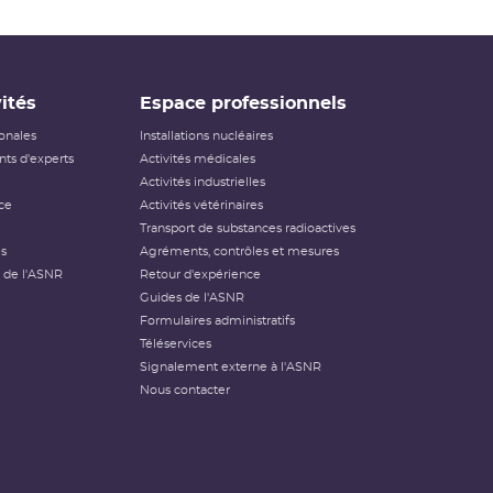
ités
Espace professionnels
ionales
Installations nucléaires
ts d'experts
Activités médicales
Activités industrielles
ce
Activités vétérinaires
Transport de substances radioactives
és
Agréments, contrôles et mesures
 de l'ASNR
Retour d'expérience
Guides de l'ASNR
Formulaires administratifs
Téléservices
Signalement externe à l'ASNR
Nous contacter