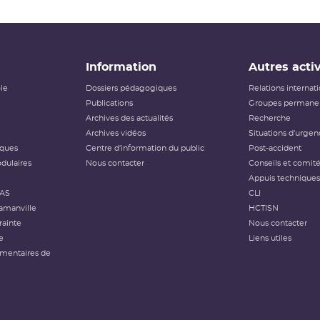
Information
Autres activ
ôle
Dossiers pédagogiques
Relations internat
Publications
Groupes permanen
Archives des actualités
Recherche
Archives vidéos
Situations d'urgen
iques
Centre d'information du public
Post-accident
dulaires
Nous contacter
Conseils et comit
Appuis techniques
FAS
CLI
amanville
HCTISN
rainte
Nous contacter
e
Liens utiles
émentaires de