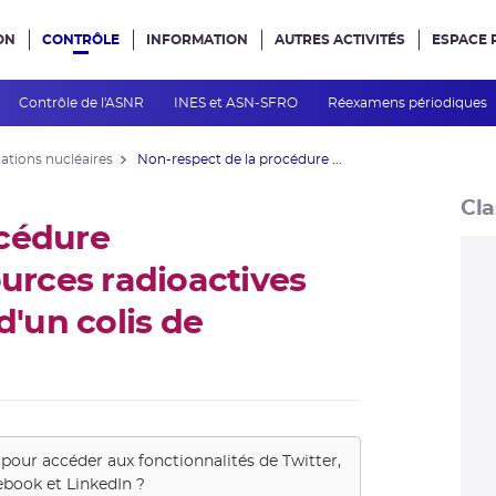
ON
CONTRÔLE
INFORMATION
AUTRES ACTIVITÉS
ESPACE 
e site
Contrôle de l'ASNR
INES et ASN-SFRO
Réexamens périodiques
lations nucléaires
Non-respect de la procédure ...
Cla
océdure
ources radioactives
d'un colis de
 pour accéder aux fonctionnalités de
Twitter,
book et LinkedIn
?