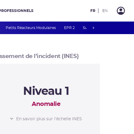
PROFESSIONNELS
FR
EN
next
Petits Réacteurs Modulaires
EPR 2
Surveillance des PFAS
R
ssement de l’incident (INES)
Niveau 1
Anomalie
L’ÉCHELLE INES
En savoir plus sur l’échelle INES