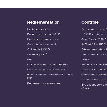
Réglementation
Contrôle
La réglementation
Actualités du contr
Bulletin officiel de l'ASNR
L'ASNR en région
L’association des publics
Contrôle de l'ASNR
Consultations du public
INES et ASN-SFRO
Guides de l'ASNR
Réexamens périod
Cadre législatif
Petits Réacteurs Mo
RFS
EPR 2
Évaluations environnementales
Surveillance des P
Mesures de publicité diverses
Réacteur EPR de Fl
Élaboration des décisions et guides
Corrosion sous cont
INB
Usine Creusot Forg
Réglementation associée
Évaluations compl
sûreté