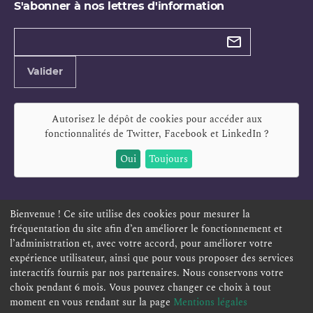
S'abonner à nos lettres d'information
Types de
newsletter
Adresse
Valider
e-
mail
Autorisez le dépôt de cookies pour accéder aux
fonctionnalités de
Twitter, Facebook et LinkedIn
?
Oui
Toujours
Bienvenue ! Ce site utilise des cookies pour mesurer la
fréquentation du site afin d’en améliorer le fonctionnement et
ESPACE PERSONNEL
OFFRES D'EMPLOI
SIGNALEMENT
l’administration et, avec votre accord, pour améliorer votre
TÉLÉSERVICES
PLAN DU SITE
LEXIQUE
expérience utilisateur, ainsi que pour vous proposer des services
interactifs fournis par nos partenaires. Nous conservons votre
ACCESSIBILITÉ
POLITIQUE DE CONFIDENTIALITÉ
choix pendant 6 mois. Vous pouvez changer ce choix à tout
MENTIONS LÉGALES
CONTACT
moment en vous rendant sur la page
Mentions légales