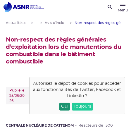
Recherche
Menu
Actualités du contrôle
...
Avis d'incident des installations nucléaires
Non-respect des règles générales ...
Non-respect des règles générales
d’exploitation lors de manutentions du
combustible dans le bâtiment
combustible
Autorisez le dépôt de cookies pour accéder
aux fonctionnalités de
Twitter, Facebook et
Publié le
LinkedIn
?
25/06/20
26
Oui
Toujours
CENTRALE NUCLÉAIRE DE CATTENOM
Réacteurs de 1300