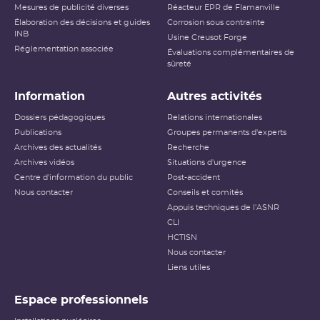
Mesures de publicité diverses
Réacteur EPR de Flamanville
Accident ayant des conséquences
Élaboration des décisions et guides
Niveau 5
Corrosion sous contrainte
étendues
INB
Usine Creusot Forge
Réglementation associée
Évaluations complémentaires de
Niveau 6
Accident grave
sûreté
Niveau 7
Accident majeur
Information
Autres activités
L’échelle INES (International Nuclear and Radiological
Dossiers pédagogiques
Relations internationales
Event Scale) a été développée par l’
AIEA
afin d’expliquer
Publications
Groupes permanents d'experts
au public l’importance d’un événement vis-à-vis de la
Archives des actualités
sûreté ou de la radioprotection. Cette échelle est
Recherche
applicable aux événements survenant sur les
INB
et aux
Archives vidéos
Situations d'urgence
événements ayant des conséquences, potentielles ou
Centre d'information du public
Post-accident
réelles, sur la radioprotection du public et des travailleurs.
Elle ne s’applique pas aux événements ayant un impact
Nous contacter
Conseils et comités
sur la radioprotection des patients, les critères
Appuis techniques de l'ASNR
habituellement utilisés pour classer les événements
(
dose
reçue notamment) n’étant pas applicables dans ce
CLI
cas.
HCTISN
Nous contacter
Échelle INES pour le
classement des incidents et
Liens utiles
accidents nucléaires
(PDF - 633.68 Ko )
Espace professionnels