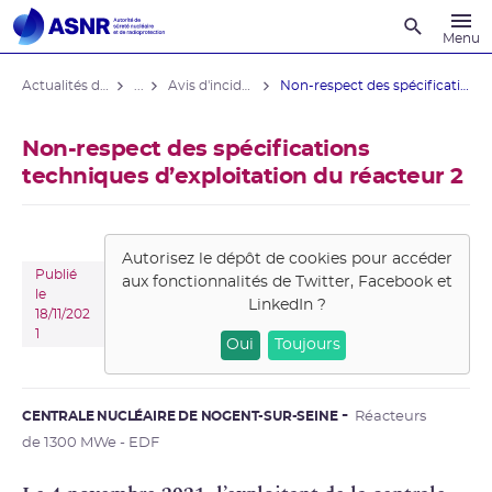
Recherche
Menu
Actualités du contrôle
...
Avis d'incident des installations nucléaires
Non-respect des spécifications ...
Non-respect des spécifications
techniques d’exploitation du réacteur 2
Autorisez le dépôt de cookies pour accéder
Publié
aux fonctionnalités de
Twitter, Facebook et
le
LinkedIn
?
18/11/202
1
Oui
Toujours
CENTRALE NUCLÉAIRE DE NOGENT-SUR-SEINE
Réacteurs
de 1300 MWe - EDF