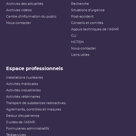
Archives des actualités
sûreté ou de la
radioprotection
Recherche
. Cette échelle est
applicable aux événements survenant sur les
INB
et aux
Archives vidéos
Situations d'urgence
événements ayant des conséquences, potentielles ou
Centre d'information du public
Post-accident
réelles, sur la radioprotection du public et des travailleurs.
Elle ne s’applique pas aux événements ayant un impact
Nous contacter
Conseils et comités
sur la radioprotection des patients, les critères
Appuis techniques de l'ASNR
habituellement utilisés pour classer les événements
(
dose
reçue notamment) n’étant pas applicables dans ce
CLI
cas.
HCTISN
Nous contacter
Échelle INES pour le
classement des incidents et
Liens utiles
accidents nucléaires
(PDF - 633.68 Ko )
Espace professionnels
Installations nucléaires
Activités médicales
Activités industrielles
Activités vétérinaires
Transport de substances radioactives
Agréments, contrôles et mesures
Retour d'expérience
Guides de l'ASNR
Formulaires administratifs
Téléservices