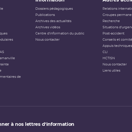
ôle
Dossiers pédagogiques
Relations internat
Publications
Groupes permanen
Archives des actualités
Recherche
Archives vidéos
Situations d'urgen
iques
Centre d'information du public
Post-accident
dulaires
Nous contacter
Conseils et comit
Appuis techniques
FAS
CLI
amanville
HCTISN
rainte
Nous contacter
e
Liens utiles
émentaires de
ner à nos lettres d'information