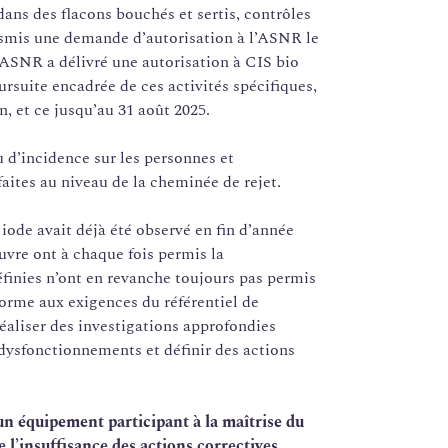
ans des flacons bouchés et sertis, contrôles
nsmis une demande d’autorisation à l’ASNR le
 l’ASNR a délivré une autorisation à CIS bio
oursuite encadrée de ces activités spécifiques,
n, et ce jusqu’au 31 août 2025.
u d’incidence sur les personnes et
faites au niveau de la cheminée de rejet.
 iode avait déjà été observé en fin d’année
uvre ont à chaque fois permis la
définies n’ont en revanche toujours pas permis
forme aux exigences du référentiel de
e réaliser des investigations approfondies
dysfonctionnements et définir des actions
 un équipement participant à la maîtrise du
 l’insuffisance des actions correctives