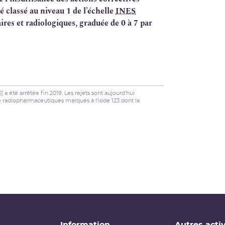
classé au niveau 1 de l’échelle
INES
res et radiologiques, graduée de 0 à 7 par
31
a été arrêtée fin 2019. Les rejets sont aujourd’hui
de radiopharmaceutiques marqués à l’iode 123 dont la
Information
Autres activ