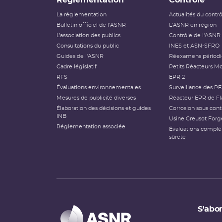
La réglementation
Actualités du contr
Bulletin officiel de l'ASNR
L'ASNR en région
L’association des publics
Contrôle de l'ASNR
Consultations du public
INES et ASN-SFRO
Guides de l'ASNR
Réexamens périod
Cadre législatif
Petits Réacteurs Mo
RFS
EPR 2
Évaluations environnementales
Surveillance des P
Mesures de publicité diverses
Réacteur EPR de Fl
Élaboration des décisions et guides
Corrosion sous cont
INB
Usine Creusot Forg
Réglementation associée
Évaluations compl
sûreté
S'abon