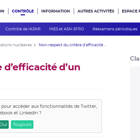
ON
CONTRÔLE
INFORMATION
AUTRES ACTIVITÉS
ESPACE 
e site
Contrôle de l'ASNR
INES et ASN-SFRO
Réexamens périodiques
lations nucléaires
Non-respect du critère d’efficacité ...
Cla
 d’efficacité d’un
s pour accéder aux fonctionnalités de
Twitter,
ebook et LinkedIn
?
Oui
Toujours