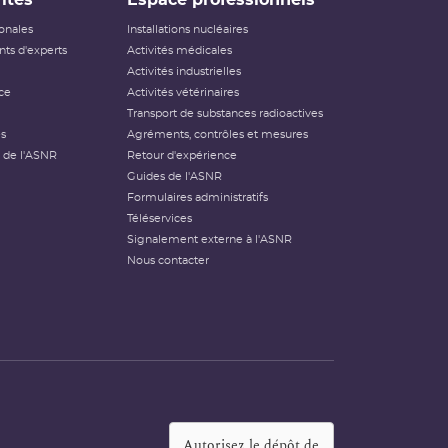
ionales
Installations nucléaires
ts d'experts
Activités médicales
Activités industrielles
ce
Activités vétérinaires
Transport de substances radioactives
és
Agréments, contrôles et mesures
 de l'ASNR
Retour d'expérience
Guides de l'ASNR
Formulaires administratifs
Téléservices
Signalement externe à l'ASNR
Nous contacter
Autorisez le dépôt de