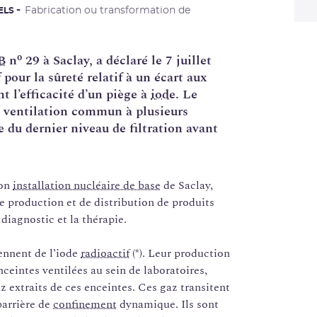
Fabrication ou transformation de
ELS
o
B
n
29 à Saclay, a déclaré le 7 juillet
f
pour la sûreté relatif à un écart aux
 l’efficacité d’un piège à
iode
. Le
e ventilation commun à plusieurs
ie du dernier niveau de filtration avant
son
installation nucléaire de base
de Saclay,
e production et de distribution de produits
iagnostic et la thérapie.
ennent de l’iode
radioactif
(*). Leur production
nceintes ventilées au sein de laboratoires,
z extraits de ces enceintes. Ces gaz transitent
barrière de
confinement
dynamique. Ils sont