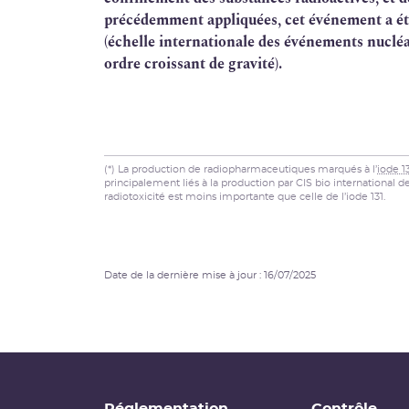
précédemment appliquées, cet événement a été 
(échelle internationale des événements nucléai
ordre croissant de gravité).
(*) La production de radiopharmaceutiques marqués à l’
iode 1
principalement liés à la production par CIS bio international 
radiotoxicité est moins importante que celle de l’iode 131.
Date de la dernière mise à jour : 16/07/2025
Réglementation
Contrôle