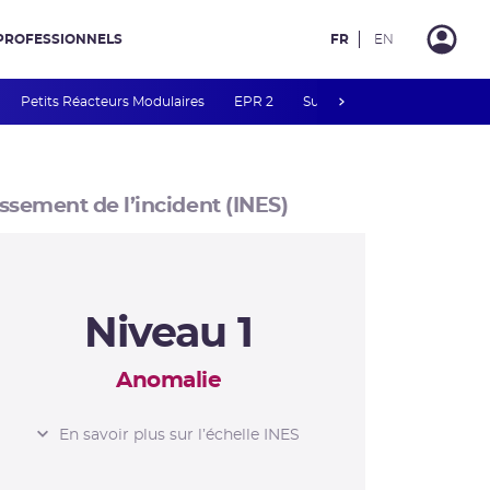
PROFESSIONNELS
FR
EN
next
Petits Réacteurs Modulaires
EPR 2
Surveillance des PFAS
R
ssement de l’incident (INES)
Niveau 1
Anomalie
L’ÉCHELLE INES
En savoir plus sur l’échelle INES