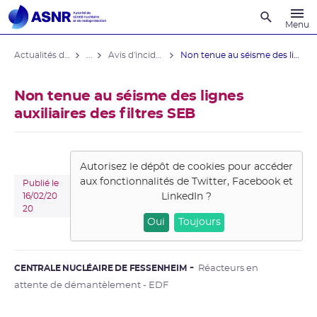
Recherche
Menu
Actualités du contrôle
...
Avis d'incident des installations nucléaires
Non tenue au séisme des lignes ...
Non tenue au séisme des lignes
auxiliaires des filtres SEB
Autorisez le dépôt de cookies pour accéder
aux fonctionnalités de
Twitter, Facebook et
Publié le
LinkedIn
?
16/02/20
20
Oui
Toujours
CENTRALE NUCLÉAIRE DE FESSENHEIM
Réacteurs en
attente de démantèlement - EDF