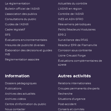
Niveau 1
Anomalie
La réglementation
Actualités du contrôle
Bulletin officiel de l'ASNR
L'ASNR en région
Niveau 2
Incident
L’association des publics
Contrôle de l'ASNR
Consultations du public
INES et ASN-SFRO
Niveau 3
Incident grave
Guides de l'ASNR
Réexamens périodiques
Cadre législatif
Petits Réacteurs Modulaires
Accident ayant des conséquences
RFS
EPR 2
Niveau 4
locales
Évaluations environnementales
Surveillance des PFAS
Mesures de publicité diverses
Réacteur EPR de Flamanville
Accident ayant des conséquences
Élaboration des décisions et guides
Niveau 5
Corrosion sous contrainte
étendues
INB
Usine Creusot Forge
Réglementation associée
Évaluations complémentaires de
Niveau 6
Accident grave
sûreté
Niveau 7
Accident majeur
Information
Autres activités
L’échelle INES (International Nuclear and Radiological
Dossiers pédagogiques
Relations internationales
Event Scale) a été développée par l’
AIEA
afin d’expliquer
Publications
Groupes permanents d'experts
au public l’importance d’un événement vis-à-vis de la
Archives des actualités
sûreté ou de la
radioprotection
Recherche
. Cette échelle est
applicable aux événements survenant sur les
INB
et aux
Archives vidéos
Situations d'urgence
événements ayant des conséquences, potentielles ou
Centre d'information du public
Post-accident
réelles, sur la radioprotection du public et des travailleurs.
Elle ne s’applique pas aux événements ayant un impact
Nous contacter
Conseils et comités