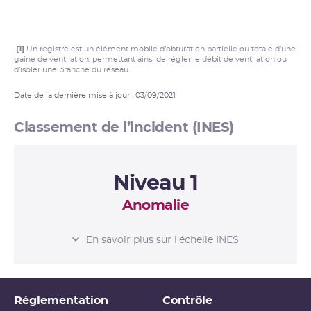
[1]
Un registre est un élément mobile d’obturation partielle ou totale d’une
gaine de ventilation, permettant ainsi de régler le débit de ventilation ou
d’isoler une branche du réseau.
Date de la dernière mise à jour : 03/09/2021
Classement de l’incident (INES)
Niveau 1
Anomalie
L’ÉCHELLE INES
En savoir plus sur l’échelle INES
Niveau 0
Écart
Réglementation
Contrôle