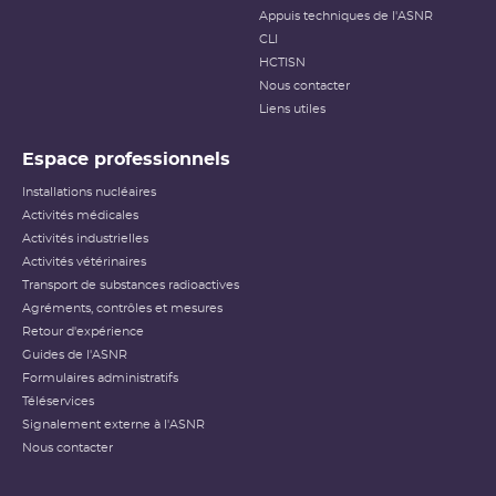
sur la radioprotection des patients, les critères
Appuis techniques de l'ASNR
habituellement utilisés pour classer les événements
(
dose
reçue notamment) n’étant pas applicables dans ce
CLI
cas.
HCTISN
Nous contacter
Échelle INES pour le
classement des incidents et
Liens utiles
accidents nucléaires
(PDF - 633.68 Ko )
Espace professionnels
Installations nucléaires
Activités médicales
Activités industrielles
Activités vétérinaires
Transport de substances radioactives
Agréments, contrôles et mesures
Retour d'expérience
Guides de l'ASNR
Formulaires administratifs
Téléservices
Signalement externe à l'ASNR
Nous contacter