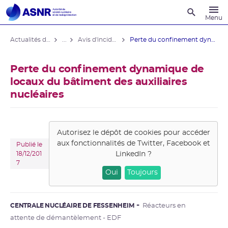
Recherche
Menu
Actualités du contrôle
...
Avis d'incident des installations nucléaires
Perte du confinement dynamique de ...
Perte du confinement dynamique de
locaux du bâtiment des auxiliaires
nucléaires
Autorisez le dépôt de cookies pour accéder
aux fonctionnalités de
Twitter, Facebook et
Publié le
LinkedIn
?
18/12/201
7
Oui
Toujours
CENTRALE NUCLÉAIRE DE FESSENHEIM
Réacteurs en
attente de démantèlement - EDF