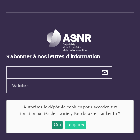
S'abonner à nos lettres d'information
Types de
newsletter
Adresse
Valider
e-
mail
Autorisez le dépôt de cookies pour accéder aux
fonctionnalités de
Twitter, Facebook et LinkedIn
?
Oui
Toujours