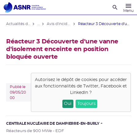
Recherche
Menu
Actualités du contrôle
...
Avis d'incident des installations nucléaires
Réacteur 3 Découverte d'une vanne ...
Réacteur 3 Découverte d'une vanne
d'isolement enceinte en position
bloquée ouverte
Autorisez le dépôt de cookies pour accéder
aux fonctionnalités de
Twitter, Facebook et
Publié le
LinkedIn
?
09/05/20
00
Oui
Toujours
CENTRALE NUCLÉAIRE DE DAMPIERRE-EN-BURLY
Réacteurs de 900 MWe - EDF