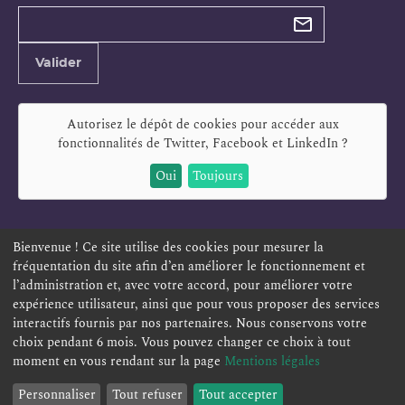
Types de
newsletter
Adresse
Valider
e-
mail
Autorisez le dépôt de cookies pour accéder aux
fonctionnalités de
Twitter, Facebook et LinkedIn
?
Oui
Toujours
Bienvenue ! Ce site utilise des cookies pour mesurer la
fréquentation du site afin d’en améliorer le fonctionnement et
ESPACE PERSONNEL
OFFRES D'EMPLOI
SIGNALEMENT
l’administration et, avec votre accord, pour améliorer votre
TÉLÉSERVICES
PLAN DU SITE
LEXIQUE
expérience utilisateur, ainsi que pour vous proposer des services
interactifs fournis par nos partenaires. Nous conservons votre
ACCESSIBILITÉ
POLITIQUE DE CONFIDENTIALITÉ
choix pendant 6 mois. Vous pouvez changer ce choix à tout
MENTIONS LÉGALES
CONTACT
moment en vous rendant sur la page
Mentions légales
Personnaliser
Tout refuser
Tout accepter