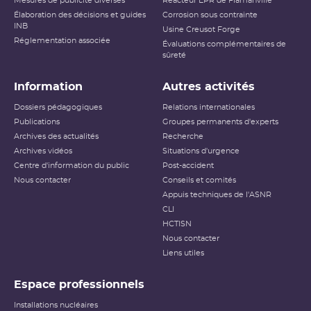
Mesures de publicité diverses
Réacteur EPR de Flamanville
Accident ayant des conséquences
Élaboration des décisions et guides
Niveau 5
Corrosion sous contrainte
étendues
INB
Usine Creusot Forge
Réglementation associée
Évaluations complémentaires de
Niveau 6
Accident grave
sûreté
Niveau 7
Accident majeur
Information
Autres activités
L’échelle INES (International Nuclear and Radiological
Dossiers pédagogiques
Relations internationales
Event Scale) a été développée par l’
AIEA
afin d’expliquer
Publications
Groupes permanents d'experts
au public l’importance d’un événement vis-à-vis de la
Archives des actualités
sûreté ou de la
radioprotection
Recherche
. Cette échelle est
applicable aux événements survenant sur les
INB
et aux
Archives vidéos
Situations d'urgence
événements ayant des conséquences, potentielles ou
Centre d'information du public
Post-accident
réelles, sur la radioprotection du public et des travailleurs.
Elle ne s’applique pas aux événements ayant un impact
Nous contacter
Conseils et comités
sur la radioprotection des patients, les critères
Appuis techniques de l'ASNR
habituellement utilisés pour classer les événements
(
dose
reçue notamment) n’étant pas applicables dans ce
CLI
cas.
HCTISN
Nous contacter
Échelle INES pour le
classement des incidents et
Liens utiles
accidents nucléaires
(PDF - 633.68 Ko )
Espace professionnels
Installations nucléaires