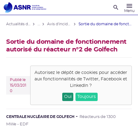
Recherche
Menu
Actualités du contrôle
...
Avis d'incident des installations nucléaires
Sortie du domaine de fonctionnement ...
Sortie du domaine de fonctionnement
autorisé du réacteur n°2 de Golfech
Autorisez le dépôt de cookies pour accéder
aux fonctionnalités de
Twitter, Facebook et
Publié le
LinkedIn
?
15/03/201
0
Oui
Toujours
CENTRALE NUCLÉAIRE DE GOLFECH
Réacteurs de 1300
MWe - EDF