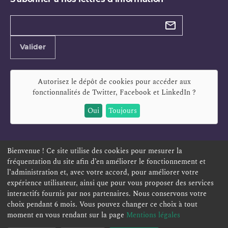
Types de
newsletter
Adresse
Valider
e-
mail
Autorisez le dépôt de cookies pour accéder aux
fonctionnalités de
Twitter, Facebook et LinkedIn
?
Oui
Toujours
Bienvenue ! Ce site utilise des cookies pour mesurer la
fréquentation du site afin d’en améliorer le fonctionnement et
ESPACE PERSONNEL
OFFRES D'EMPLOI
SIGNALEMENT
l’administration et, avec votre accord, pour améliorer votre
TÉLÉSERVICES
PLAN DU SITE
LEXIQUE
expérience utilisateur, ainsi que pour vous proposer des services
interactifs fournis par nos partenaires. Nous conservons votre
ACCESSIBILITÉ
POLITIQUE DE CONFIDENTIALITÉ
choix pendant 6 mois. Vous pouvez changer ce choix à tout
MENTIONS LÉGALES
CONTACT
moment en vous rendant sur la page
Mentions légales