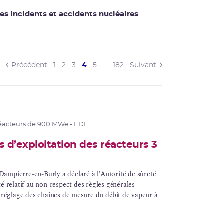
es incidents et accidents nucléaires
(current)
Précédent
1
2
3
4
5
…
182
Suivant
éacteurs de 900 MWe - EDF
 d’exploitation des réacteurs 3
Dampierre-en-Burly a déclaré à l’Autorité de
sûreté
é relatif au non-respect des
règles générales
e réglage des chaînes de mesure du débit de vapeur à