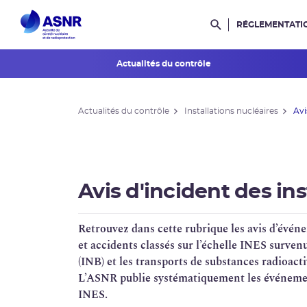
RÉGLEMENTATI
Rechercher dans l
Actualités du contrôle
L'ASNR en région
Actualités du contrôle
Installations nucléaires
Avi
Contrôle de l'ASNR
INES et ASN-SFRO
Réexamens périodiques
Avis d'incident des ins
Petits Réacteurs Modulaires
Retrouvez dans cette rubrique les avis d’événe
EPR 2
et accidents classés sur l’échelle
INES
survenus
(
INB
) et les transports de substances radioacti
Surveillance des PFAS
L’
ASNR
publie systématiquement les événement
INES.
Réacteur EPR de Flamanville