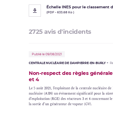
Corrosion sous contrainte
Échelle INES pour le classement d
(PDF - 633.68 Ko )
Usine Creusot Forge
Évaluations complémentaires de sûreté
2725 avis d'incidents
Publié le 09/08/2021
CENTRALE NUCLÉAIRE DE DAMPIERRE-EN-BURLY
R
Non-respect des règles générales
et 4
Le 5 août 2021, l’exploitant de la
centrale nucléaire
de 
nucléaire
(ASN) un évènement significatif pour la sûret
d’exploitation
(
RGE
) des réacteurs 3 et 4 concernant l
la sortie d’un
générateur de vapeur
(
GV
).