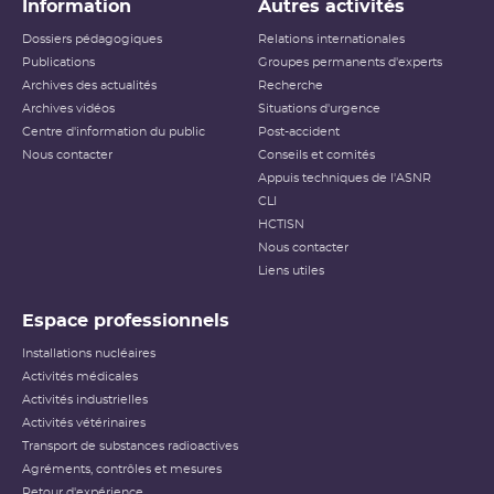
Information
Autres activités
Dossiers pédagogiques
Relations internationales
Publications
Groupes permanents d'experts
Archives des actualités
Recherche
Archives vidéos
Situations d'urgence
Centre d'information du public
Post-accident
Nous contacter
Conseils et comités
Appuis techniques de l'ASNR
CLI
HCTISN
Nous contacter
Liens utiles
Espace professionnels
Installations nucléaires
Activités médicales
Activités industrielles
Activités vétérinaires
Transport de substances radioactives
Agréments, contrôles et mesures
Retour d'expérience