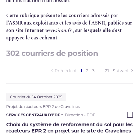
de l'instruction d'un dossier.
Cette rubrique présente les courriers adressés par
l’ASNR aux exploitants et les avis de l’ASNR, publiés sur
son site Internet
www.
irsn
.fr
, sur lesquels elle s’est
appuyée le cas échéant.
302 courriers de position
(current)
Précédent
1
2
3
…
21
Suivant
Courrier du 14 October 2025
Projet de réacteurs
EPR
2 de Gravelines
SERVICES CENTRAUX D'EDF
Direction - EDF
Choix du système de renforcement du sol pour les
réacteurs EPR 2 en projet sur le site de Gravelines