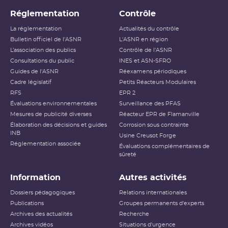
Réglementation
Contrôle
La réglementation
Actualités du contrôle
Bulletin officiel de l'ASNR
L'ASNR en région
L’association des publics
Contrôle de l'ASNR
Consultations du public
INES et ASN-SFRO
Guides de l'ASNR
Réexamens périodiques
Cadre législatif
Petits Réacteurs Modulaires
RFS
EPR 2
Évaluations environnementales
Surveillance des PFAS
Mesures de publicité diverses
Réacteur EPR de Flamanville
Élaboration des décisions et guides
Corrosion sous contrainte
INB
Usine Creusot Forge
Réglementation associée
Évaluations complémentaires de
sûreté
Information
Autres activités
Dossiers pédagogiques
Relations internationales
Publications
Groupes permanents d'experts
Archives des actualités
Recherche
Archives vidéos
Situations d'urgence