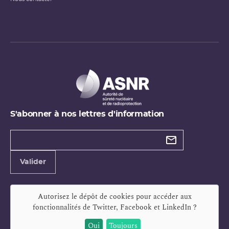
S'abonner à nos lettres d'information
Types de
newsletter
Adresse
Valider
e-
mail
Autorisez le dépôt de cookies pour accéder aux
fonctionnalités de
Twitter, Facebook et LinkedIn
?
Oui
Toujours