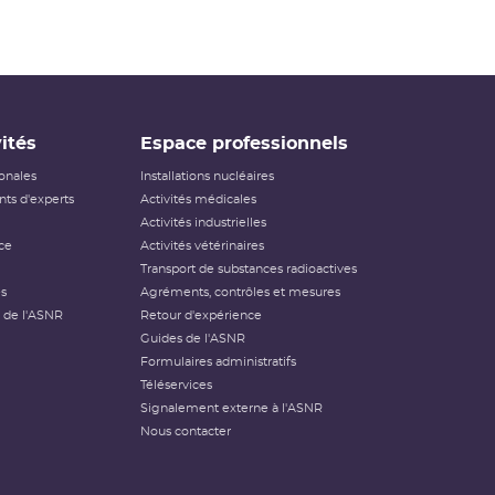
ités
Espace professionnels
ionales
Installations nucléaires
ts d'experts
Activités médicales
Activités industrielles
ce
Activités vétérinaires
Transport de substances radioactives
és
Agréments, contrôles et mesures
 de l'ASNR
Retour d'expérience
Guides de l'ASNR
Formulaires administratifs
Téléservices
Signalement externe à l'ASNR
Nous contacter