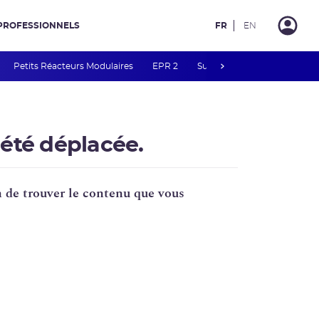
PROFESSIONNELS
FR
EN
next
Petits Réacteurs Modulaires
EPR 2
Surveillance des PFAS
R
 été déplacée.
in de trouver le contenu que vous