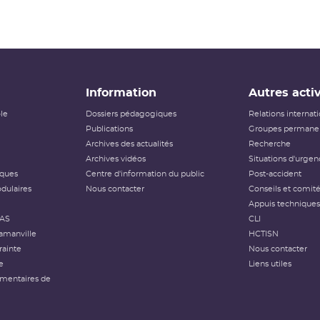
Information
Autres activ
ôle
Dossiers pédagogiques
Relations internat
Publications
Groupes permanen
Archives des actualités
Recherche
Archives vidéos
Situations d'urgen
iques
Centre d'information du public
Post-accident
dulaires
Nous contacter
Conseils et comit
Appuis techniques
FAS
CLI
amanville
HCTISN
rainte
Nous contacter
e
Liens utiles
émentaires de