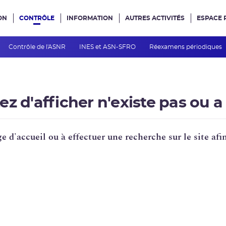
ON
CONTRÔLE
INFORMATION
AUTRES ACTIVITÉS
ESPACE 
e site
Contrôle de l'ASNR
INES et ASN-SFRO
Réexamens périodiques
z d'afficher n'existe pas ou a
e d'accueil ou à effectuer une recherche sur le site af