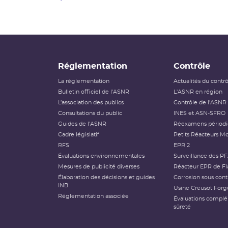
Réglementation
Contrôle
La réglementation
Actualités du contr
Bulletin officiel de l'ASNR
L'ASNR en région
L’association des publics
Contrôle de l'ASNR
Consultations du public
INES et ASN-SFRO
Guides de l'ASNR
Réexamens périod
Cadre législatif
Petits Réacteurs Mo
RFS
EPR 2
Évaluations environnementales
Surveillance des P
Mesures de publicité diverses
Réacteur EPR de Fl
Élaboration des décisions et guides
Corrosion sous cont
INB
Usine Creusot Forg
Réglementation associée
Évaluations compl
sûreté