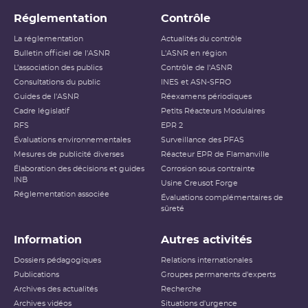
Réglementation
Contrôle
La réglementation
Actualités du contrôle
Bulletin officiel de l'ASNR
L'ASNR en région
L’association des publics
Contrôle de l'ASNR
Consultations du public
INES et ASN-SFRO
Guides de l'ASNR
Réexamens périodiques
Cadre législatif
Petits Réacteurs Modulaires
RFS
EPR 2
Évaluations environnementales
Surveillance des PFAS
Mesures de publicité diverses
Réacteur EPR de Flamanville
Élaboration des décisions et guides
Corrosion sous contrainte
INB
Usine Creusot Forge
Réglementation associée
Évaluations complémentaires de
sûreté
Information
Autres activités
Dossiers pédagogiques
Relations internationales
Publications
Groupes permanents d'experts
Archives des actualités
Recherche
Archives vidéos
Situations d'urgence