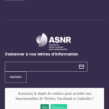
S'abonner à nos lettres d'information
Types de
newsletter
Adresse
Valider
e-
mail
Autorisez le dépôt de cookies pour accéder aux
fonctionnalités de
Twitter, Facebook et LinkedIn
?
Oui
Toujours