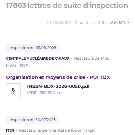
17863 lettres de suite d'inspection
(current)
Précédent
1
2
3
…
1191
Suivant
Inspection du 05/08/2026
CENTRALE NUCLÉAIRE DE CIVAUX
Réacteurs de 1450
MWe - EDF
Organisation et moyens de crise - PUI TOX
INSSN-BDX-2026-0050.pdf
(PDF - 380.65 Ko )
Inspection du 30/07/2026
ITER
Réacteur expérimental de fusion - ITER