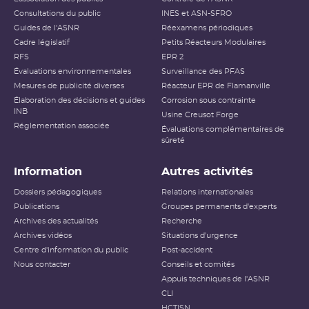
Consultations du public
INES et ASN-SFRO
Guides de l'ASNR
Réexamens périodiques
Cadre législatif
Petits Réacteurs Modulaires
RFS
EPR 2
Évaluations environnementales
Surveillance des PFAS
Mesures de publicité diverses
Réacteur EPR de Flamanville
Élaboration des décisions et guides
Corrosion sous contrainte
INB
Usine Creusot Forge
Réglementation associée
Évaluations complémentaires de
sûreté
Information
Autres activités
Dossiers pédagogiques
Relations internationales
Publications
Groupes permanents d'experts
Archives des actualités
Recherche
Archives vidéos
Situations d'urgence
Centre d'information du public
Post-accident
Nous contacter
Conseils et comités
Appuis techniques de l'ASNR
CLI
HCTISN