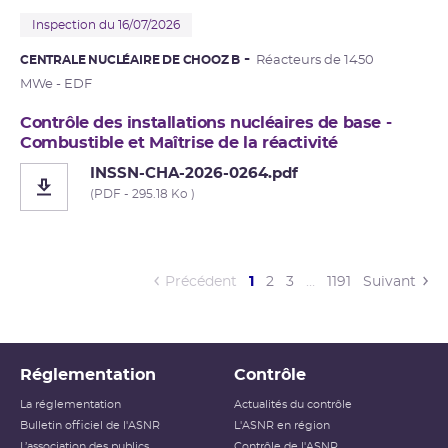
Inspection du 16/07/2026
CENTRALE NUCLÉAIRE DE CHOOZ B
Réacteurs de 1450
MWe - EDF
Contrôle des installations nucléaires de base -
Combustible et Maîtrise de la réactivité
INSSN-CHA-2026-0264.pdf
(PDF - 295.18 Ko )
(current)
Précédent
1
2
3
…
1191
Suivant
Réglementation
Contrôle
La réglementation
Actualités du contrôle
Bulletin officiel de l'ASNR
L'ASNR en région
L’association des publics
Contrôle de l'ASNR