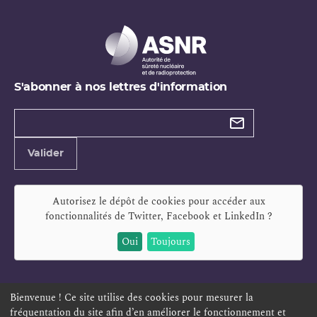
S'abonner à nos lettres d'information
Types de
newsletter
Adresse
Valider
e-
mail
Autorisez le dépôt de cookies pour accéder aux
fonctionnalités de
Twitter, Facebook et LinkedIn
?
Oui
Toujours
Bienvenue ! Ce site utilise des cookies pour mesurer la
fréquentation du site afin d’en améliorer le fonctionnement et
ESPACE PERSONNEL
OFFRES D'EMPLOI
SIGNALEMENT