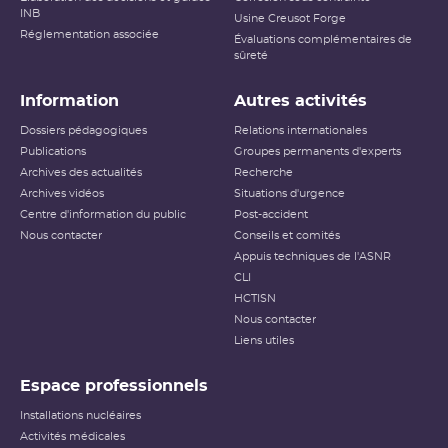
INB
Usine Creusot Forge
Réglementation associée
Évaluations complémentaires de
sûreté
Information
Autres activités
Dossiers pédagogiques
Relations internationales
Publications
Groupes permanents d'experts
Archives des actualités
Recherche
Archives vidéos
Situations d'urgence
Centre d'information du public
Post-accident
Nous contacter
Conseils et comités
Appuis techniques de l'ASNR
CLI
HCTISN
Nous contacter
Liens utiles
Espace professionnels
Installations nucléaires
Activités médicales