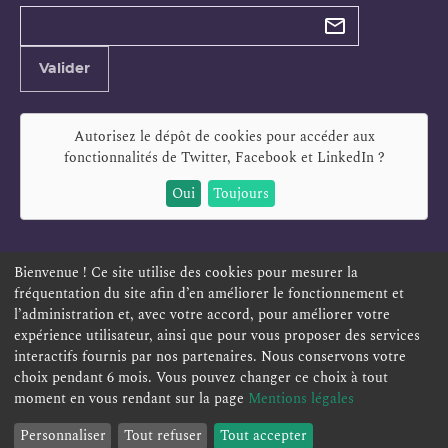
Types de
newsletter
Adresse
Valider
e-
mail
Autorisez le dépôt de cookies pour accéder aux
fonctionnalités de
Twitter, Facebook et LinkedIn
?
Oui
Toujours
Bienvenue ! Ce site utilise des cookies pour mesurer la
fréquentation du site afin d’en améliorer le fonctionnement et
ESPACE PERSONNEL
OFFRES D'EMPLOI
SIGNALEMENT
l’administration et, avec votre accord, pour améliorer votre
TÉLÉSERVICES
PLAN DU SITE
LEXIQUE
expérience utilisateur, ainsi que pour vous proposer des services
interactifs fournis par nos partenaires. Nous conservons votre
ACCESSIBILITÉ
POLITIQUE DE CONFIDENTIALITÉ
choix pendant 6 mois. Vous pouvez changer ce choix à tout
MENTIONS LÉGALES
CONTACT
moment en vous rendant sur la page
Mentions légales
Personnaliser
Tout refuser
Tout accepter