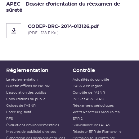
APEC – Dossier d’orientation du réexamen de
sûreté
CODEP-DRC- 2014-013126.pdf
(PDF - 128.11 Ko )
Réglementation
Contrôle
La réglementation
Actualités du contrôle
Bulletin officiel de l'ASNR
L'ASNR en région
L’association des publics
Contrôle de l'ASNR
Consultations du public
INES et ASN-SFRO
Guides de l'ASNR
Réexamens périodiques
Cadre législatif
Petits Réacteurs Modulaires
RFS
EPR 2
Évaluations environnementales
Surveillance des PFAS
Mesures de publicité diverses
Réacteur EPR de Flamanville
Élaboration des décisions et guides
Corrosion sous contrainte