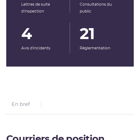
Lettres de suite
Consultations du
d'inspection
public
4
21
Avis d'incidents
Rêglementation
En bref
Courriers de position