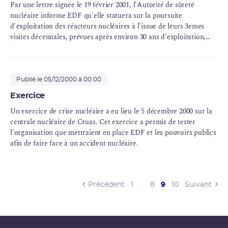
Par une lettre signée le 19 février 2001, l'Autorité de sûreté
nucléaire informe EDF qu'elle statuera sur la poursuite
d'exploitation des réacteurs nucléaires à l'issue de leurs 3emes
visites décennales, prévues après environ 30 ans d'exploitation,
soit à l'horizon de 2008 pour les centrales les plus anciennes.
Publié le 05/12/2000 à 00:00
Exercice
Un exercice de crise nucléaire a eu lieu le 5 décembre 2000 sur la
centrale nucléaire de Cruas. Cet exercice a permis de tester
l'organisation que mettraient en place EDF et les pouvoirs publics
afin de faire face à un accident nucléaire.
(current)
Précédent
1
…
8
9
10
Suivant