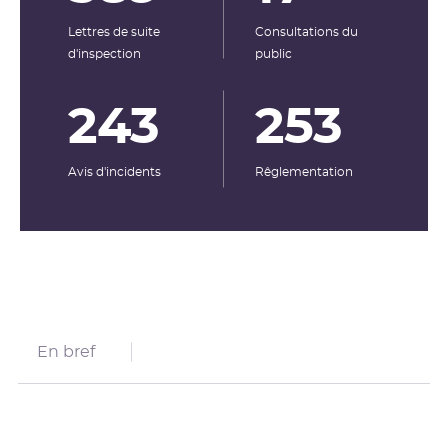
Lettres de suite
Consultations du
d'inspection
public
243
253
Avis d'incidents
Rêglementation
En bref