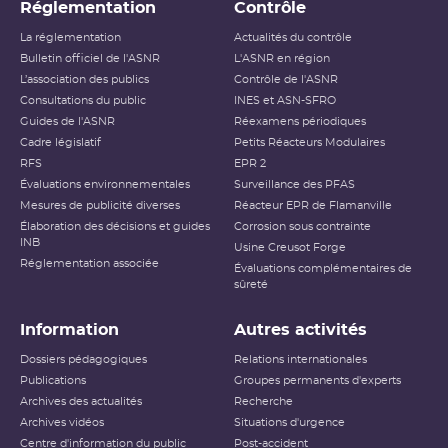
Réglementation
Contrôle
La réglementation
Actualités du contrôle
Bulletin officiel de l'ASNR
L'ASNR en région
L’association des publics
Contrôle de l'ASNR
Consultations du public
INES et ASN-SFRO
Guides de l'ASNR
Réexamens périodiques
Cadre législatif
Petits Réacteurs Modulaires
RFS
EPR 2
Évaluations environnementales
Surveillance des PFAS
Mesures de publicité diverses
Réacteur EPR de Flamanville
Élaboration des décisions et guides
Corrosion sous contrainte
INB
Usine Creusot Forge
Réglementation associée
Évaluations complémentaires de
sûreté
Information
Autres activités
Dossiers pédagogiques
Relations internationales
Publications
Groupes permanents d'experts
Archives des actualités
Recherche
Archives vidéos
Situations d'urgence
Centre d'information du public
Post-accident