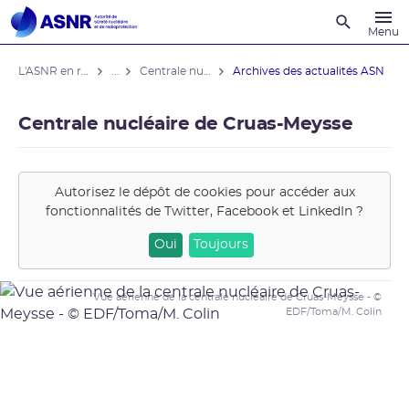
Recherche
Menu
L'ASNR en région
...
Centrale nucléaire de Cruas-Meysse
Archives des actualités ASN
Centrale nucléaire de Cruas-Meysse
Autorisez le dépôt de cookies pour accéder aux
fonctionnalités de
Twitter, Facebook et LinkedIn
?
Oui
Toujours
Vue aérienne de la centrale nucléaire de Cruas-Meysse - ©
EDF/Toma/M. Colin