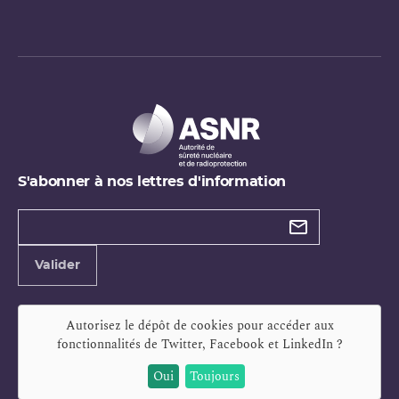
S'abonner à nos lettres d'information
Types de
newsletter
Adresse
Valider
e-
mail
Autorisez le dépôt de cookies pour accéder aux
fonctionnalités de
Twitter, Facebook et LinkedIn
?
Oui
Toujours