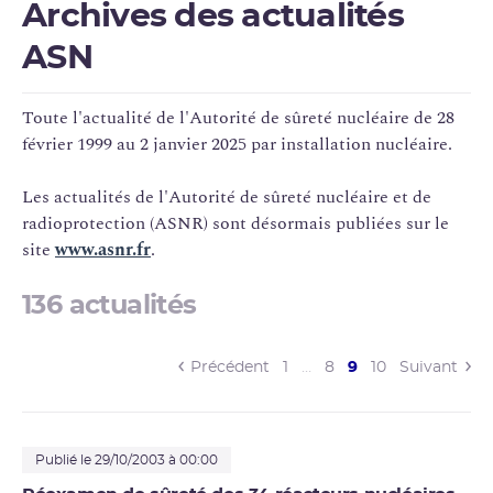
Archives des actualités
ASN
Toute l'actualité de l'Autorité de
sûreté nucléaire
de 28
février 1999 au 2 janvier 2025 par installation nucléaire.
Les actualités de l'Autorité de sûreté nucléaire et de
radioprotection
(
ASNR
) sont désormais publiées sur le
site
www.asnr.fr
.
136 actualités
(current)
Précédent
1
…
8
9
10
Suivant
Publié le 29/10/2003 à 00:00