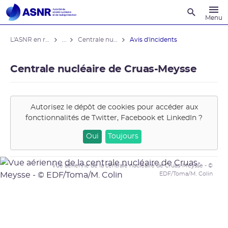
Recherche
Menu
L'ASNR en région
...
Centrale nucléaire de Cruas-Meysse
Avis d'incidents
Centrale nucléaire de Cruas-Meysse
Autorisez le dépôt de cookies pour accéder aux
fonctionnalités de
Twitter, Facebook et LinkedIn
?
Oui
Toujours
Vue aérienne de la centrale nucléaire de Cruas-Meysse - ©
EDF/Toma/M. Colin