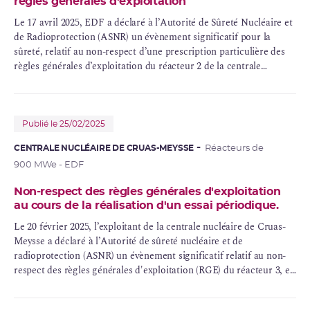
règles générales d'exploitation
Le 17 avril 2025, EDF a déclaré à l’Autorité de Sûreté Nucléaire et
de Radioprotection (ASNR) un évènement significatif pour la
sûreté, relatif au non-respect d’une prescription particulière des
règles générales d’exploitation du réacteur 2 de la centrale
nucléaire de Cruas-Meysse en raison de l’indisponibilité d’une
alarme associée à la surveillance du flux
neutronique
.
Publié le 25/02/2025
CENTRALE NUCLÉAIRE DE CRUAS-MEYSSE
Réacteurs de
900 MWe - EDF
Non-respect des règles générales d'exploitation
au cours de la réalisation d'un essai périodique.
Le 20 février 2025, l’exploitant de la centrale nucléaire de Cruas-
Meysse a déclaré à l’Autorité de sûreté nucléaire et de
radioprotection (ASNR) un évènement significatif relatif au non-
respect des règles générales d'exploitation (RGE) du réacteur 3, en
raison de la réalisation d’un essai périodique dans un domaine
d’exploitation non autorisé.