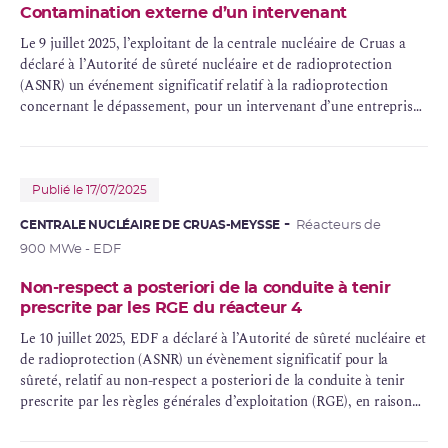
Contamination externe d’un intervenant
Le 9 juillet 2025, l’exploitant de la centrale nucléaire de Cruas a
déclaré à l’Autorité de sûreté nucléaire et de radioprotection
(ASNR) un événement significatif relatif à la radioprotection
concernant le dépassement, pour un intervenant d’une entreprise
extérieure, du quart d’une limite de
dose
individuelle annuelle
autorisée.
Publié le 17/07/2025
CENTRALE NUCLÉAIRE DE CRUAS-MEYSSE
Réacteurs de
900 MWe - EDF
Non-respect a posteriori de la conduite à tenir
prescrite par les RGE du réacteur 4
Le 10 juillet 2025, EDF a déclaré à l’Autorité de sûreté nucléaire et
de radioprotection (ASNR) un évènement significatif pour la
sûreté, relatif au non-respect a posteriori de la conduite à tenir
prescrite par les règles générales d’exploitation (RGE), en raison
de la détection d’une vanne d’isolement de l’enceinte de
confinement
du réacteur 4 restée en position ouverte pendant un