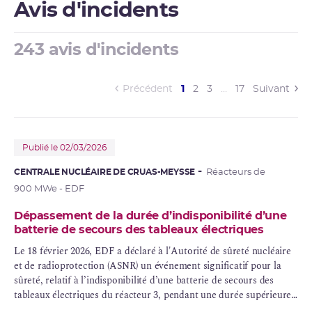
Avis d'incidents
243 avis d'incidents
(current)
Précédent
1
2
3
…
17
Suivant
Publié le 02/03/2026
CENTRALE NUCLÉAIRE DE CRUAS-MEYSSE
Réacteurs de
900 MWe - EDF
Dépassement de la durée d’indisponibilité d’une
batterie de secours des tableaux électriques
Le 18 février 2026, EDF a déclaré à l'Autorité de
sûreté nucléaire
et de
radioprotection
(
ASNR
) un
événement significatif
pour la
sûreté, relatif à l’indisponibilité d’une batterie de secours des
tableaux électriques du réacteur 3, pendant une durée supérieure
à celle prévue par les
règles générales d’exploitation
(
RGE
).