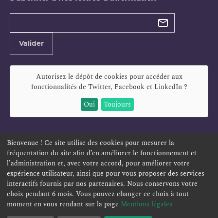
Types de
newsletter
Adresse
Valider
e-
mail
Autorisez le dépôt de cookies pour accéder aux
fonctionnalités de
Twitter, Facebook et LinkedIn
?
Oui
Toujours
Bienvenue ! Ce site utilise des cookies pour mesurer la
fréquentation du site afin d’en améliorer le fonctionnement et
ESPACE PERSONNEL
OFFRES D'EMPLOI
SIGNALEMENT
l’administration et, avec votre accord, pour améliorer votre
TÉLÉSERVICES
PLAN DU SITE
LEXIQUE
expérience utilisateur, ainsi que pour vous proposer des services
interactifs fournis par nos partenaires. Nous conservons votre
ACCESSIBILITÉ
POLITIQUE DE CONFIDENTIALITÉ
choix pendant 6 mois. Vous pouvez changer ce choix à tout
MENTIONS LÉGALES
CONTACT
moment en vous rendant sur la page
Mentions légales