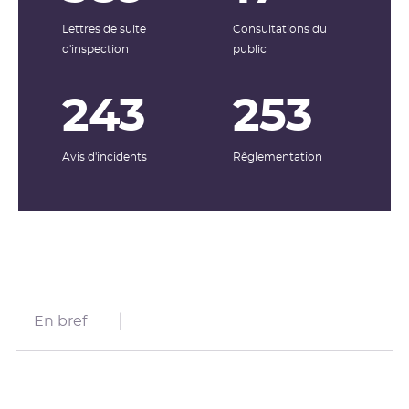
Lettres de suite
Consultations du
d'inspection
public
243
253
Avis d'incidents
Rêglementation
En bref