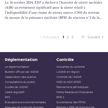
Le 16 octobre 2024, EDF a déclaré à l’Autorité de sûreté nucléaire
(ASN) un événement significatif pour la sûreté relatif à
l’indisponibilité d’une chaine de niveau source (CNS) du système
de mesure de la puissance nucléaire (
RPN
) du réacteur n°2 de la
centrale nucléaire de Cruas-Meysse.
(current)
Précédent
1
2
3
…
17
Suivant
Réglementation
Contrôle
La réglementation
Actualités du contrôle
Bulletin officiel de l'ASNR
L'ASNR en région
L’association des publics
Contrôle de l'ASNR
Consultations du public
INES et ASN-SFRO
Guides de l'ASNR
Réexamens périodiques
Cadre législatif
Petits Réacteurs Modulaires
RFS
EPR 2
Évaluations environnementales
Surveillance des PFAS
Mesures de publicité diverses
Réacteur EPR de Flamanville