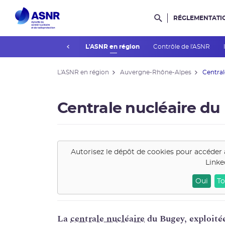
RÉGLEMENTATI
Rechercher dans l
prev
Actualités du contrôle
L'ASNR en région
Contrôle de l'ASNR
L'ASNR en région
Auvergne-Rhône-Alpes
Central
Centrale nucléaire d
Autorisez le dépôt de cookies pour accéder 
Linke
Oui
To
La
centrale nucléaire
du Bugey, exploité