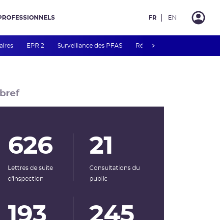
PROFESSIONNELS
FR
EN
next
aires
EPR 2
Surveillance des PFAS
Réacteur EPR de Flamanvill
bref
626
21
Lettres de suite
Consultations du
d'inspection
public
193
245