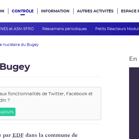
ON
CONTRÔLE
INFORMATION
AUTRES ACTIVITÉS
ESPACE 
e site
INES et ASN-SFRO
Réexamens périodiques
Petits Réacteurs Modul
e nucléaire du Bugey
En 
u Bugey
aux fonctionnalités de
Twitter, Facebook et
dIn
?
ujours
e par
EDF
dans la commune de