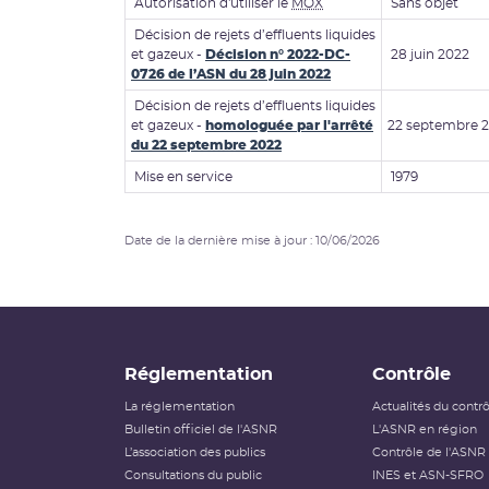
Autorisation d'utiliser le
MOX
Sans objet
Décision de rejets d’effluents liquides
et gazeux -
Décision n° 2022-DC-
28 juin 2022
0726 de l’ASN du 28 juin 2022
Décision de rejets d’effluents liquides
et gazeux -
homologuée par l'arrêté
22 septembre 
du 22 septembre 2022
Mise en service
1979
Date de la dernière mise à jour : 10/06/2026
Réglementation
Contrôle
La réglementation
Actualités du contr
Bulletin officiel de l'ASNR
L'ASNR en région
L’association des publics
Contrôle de l'ASNR
Consultations du public
INES et ASN-SFRO