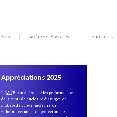
dents
Arrêts de réacteurs
Courriers de 
ext
Appréciations 2025
L’
ASNR
considère que les performances
de la centrale nucléaire du Bugey en
matière de
sûreté nucléaire
, de
radioprotection
et de protection de