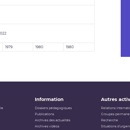
2022
1979
1980
1980
Information
Autres activ
ôle
Dossiers pédagogiques
Relations internat
Publications
Groupes permanen
Archives des actualités
Recherche
Archives vidéos
Situations d'urgen