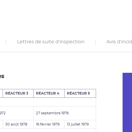
Lettres de suite d'inspection
Avis d'inci
es
RÉACTEUR 3
RÉACTEUR 4
RÉACTEUR 5
972
27 septembre 1976
30 août 1978
16 février 1979
13 juillet 1979