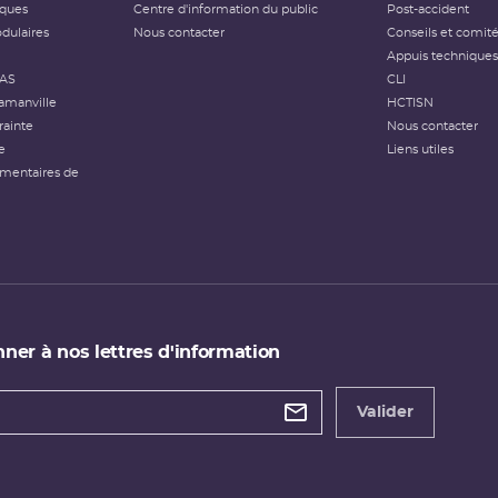
iques
Centre d'information du public
Post-accident
dulaires
Nous contacter
Conseils et comit
Appuis techniques
FAS
CLI
amanville
HCTISN
rainte
Nous contacter
e
Liens utiles
émentaires de
ner à nos lettres d'information
 de
etter
Valider
e