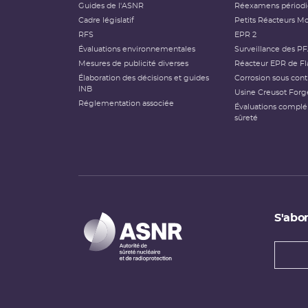
Guides de l'ASNR
Réexamens périod
Cadre législatif
Petits Réacteurs Mo
RFS
EPR 2
Évaluations environnementales
Surveillance des P
Mesures de publicité diverses
Réacteur EPR de Fl
Élaboration des décisions et guides
Corrosion sous cont
INB
Usine Creusot Forg
Réglementation associée
Évaluations compl
sûreté
S'abon
Types
newsl
Adress
e-
mail