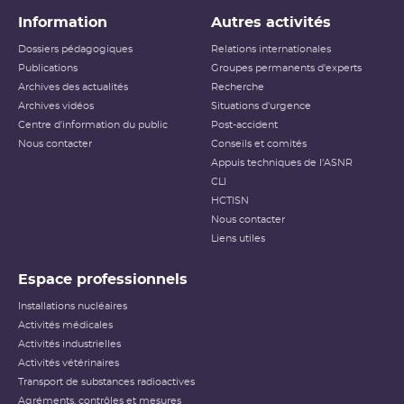
Information
Autres activités
Dossiers pédagogiques
Relations internationales
Publications
Groupes permanents d'experts
Archives des actualités
Recherche
Archives vidéos
Situations d'urgence
Centre d'information du public
Post-accident
Nous contacter
Conseils et comités
Appuis techniques de l'ASNR
CLI
HCTISN
Nous contacter
Liens utiles
Espace professionnels
Installations nucléaires
Activités médicales
Activités industrielles
Activités vétérinaires
Transport de substances radioactives
Agréments, contrôles et mesures