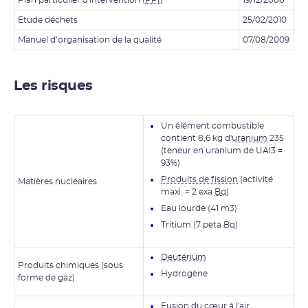
Etude déchets
25/02/2010
Manuel d’organisation de la qualité
07/08/2009
Les risques
Un élément combustible
contient 8,6 kg d'
uranium
235
(teneur en uranium de UAl3 =
93%)
Produits de fission
(activité
Matières nucléaires
maxi. = 2 exa
Bq
)
Eau lourde (41 m3)
Tritium (7 peta Bq)
Deutérium
Produits chimiques (sous
Hydrogène
forme de gaz)
Fusion du cœur à l'air