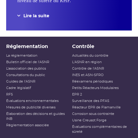
niveau de sûreté du RHF.
Lire la suite
Réglementation
Contrôle
La réglementation
Actualités du contrôle
Bulletin officiel de l'ASNR
L'ASNR en région
L’association des publics
Contrôle de l'ASNR
Consultations du public
INES et ASN-SFRO
Guides de l'ASNR
Réexamens périodiques
Cadre législatif
Petits Réacteurs Modulaires
RFS
EPR 2
Évaluations environnementales
Surveillance des PFAS
Mesures de publicité diverses
Réacteur EPR de Flamanville
Élaboration des décisions et guides
Corrosion sous contrainte
INB
Usine Creusot Forge
Réglementation associée
Évaluations complémentaires de
sûreté