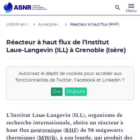
Recherche
Menu
L'ASNR en région
Auvergne-Rhône-Alpes
Réacteur à haut flux (RHF)
Réacteur à haut flux de l’Institut
Laue‑Langevin (ILL) à Grenoble (Isère)
Autorisez le dépôt de cookies pour accéder aux
fonctionnalités de
Twitter, Facebook et LinkedIn
?
Oui
Toujours
L’Institut Laue‑Langevin (ILL), organisme de
recherche internationale, abrite un réacteur à
haut flux
neutronique
(
RHF
) de 58 mégawatts
thermiques (
MWth
), à eau lourde, qui produit des