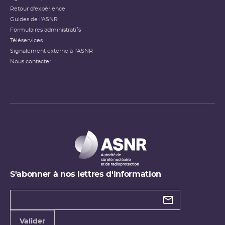
Retour d'expérience
Guides de l'ASNR
Formulaires administratifs
Téléservices
Signalement externe à l'ASNR
Nous contacter
S'abonner à nos lettres d'information
Types de
newsletter
Adresse
Valider
e-