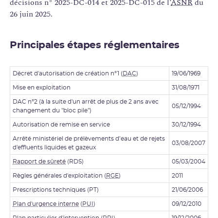
décisions n° 2025-DC-014 et 2025-DC-015 de l’
ASNR
du
26 juin 2025.
Principales étapes réglementaires
Décret d'autorisation de création n°1 (
DAC
)
19/06/1969
Mise en exploitation
31/08/1971
DAC n°2 (à la suite d'un arrêt de plus de 2 ans avec
05/12/1994
changement du "bloc pile")
Autorisation de remise en service
30/12/1994
Arrêté ministériel de prélèvements d’eau et de rejets
03/08/2007
d'effluents liquides et gazeux
Rapport de sûreté
(RDS)
05/03/2004
Règles générales d'exploitation (
RGE
)
2011
Prescriptions techniques (PT)
21/06/2006
Plan d'urgence interne
(
PUI
)
09/12/2010
Plan particulier d'intervention (
PPI
)
19/12/2006