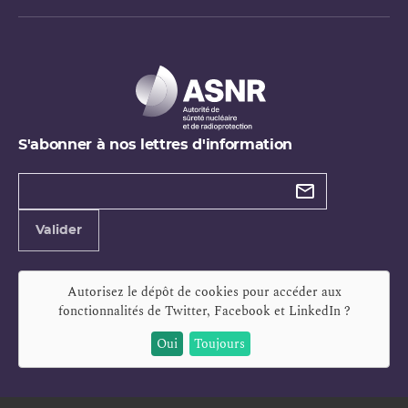
S'abonner à nos lettres d'information
Types de
newsletter
Adresse
Valider
e-
mail
Autorisez le dépôt de cookies pour accéder aux
fonctionnalités de
Twitter, Facebook et LinkedIn
?
Oui
Toujours