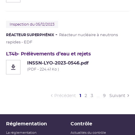
Inspection du 05/12/2023
RÉACTEUR SUPERPHÉNIX
Réacteur nucléaire à neutrons
rapides - EDF
LT4b- Prélèvements d’eau et rejets
INSSN-LYO-2023-0546.pdf
(PDF - 224.41 Ko )
(current)
Précédent
1
2
3
…
9
Suivant
Réglementation
Contrôle
La réglementation
Actualités du contrôle