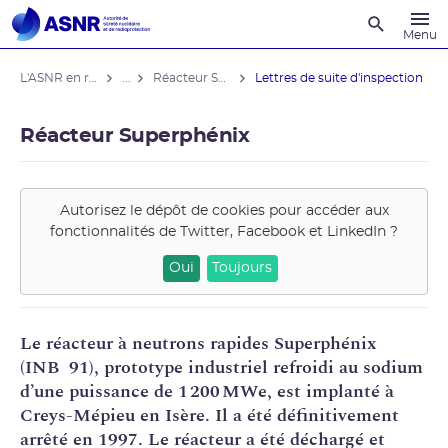
Recherche
Menu
L'ASNR en région
...
Réacteur Superphénix
Lettres de suite d'inspection
Réacteur Superphénix
Autorisez le dépôt de cookies pour accéder aux
fonctionnalités de
Twitter, Facebook et LinkedIn
?
Oui
Toujours
Le réacteur à
neutrons rapides
Superphénix
(
INB
91), prototype industriel refroidi au sodium
d’une puissance de 1 200 MWe, est implanté à
Creys-Mépieu en Isère. Il a été définitivement
arrêté en 1997. Le réacteur a été déchargé et