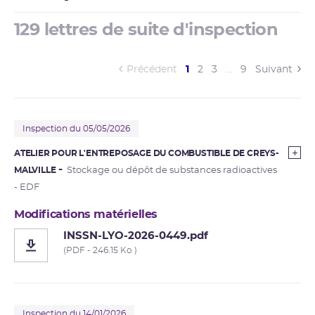
129 lettres de suite d'inspection
(current)
Précédent
1
2
3
…
9
Suivant
Inspection du 05/05/2026
ATELIER POUR L'ENTREPOSAGE DU COMBUSTIBLE DE CREYS-
MALVILLE
Stockage ou dépôt de substances radioactives
- EDF
Modifications matérielles
INSSN-LYO-2026-0449.pdf
(PDF - 246.15 Ko )
Inspection du 14/01/2026