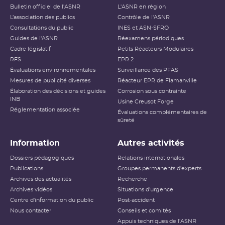
Bulletin officiel de l'ASNR
L'ASNR en région
L’association des publics
Contrôle de l'ASNR
Consultations du public
INES et ASN-SFRO
Guides de l'ASNR
Réexamens périodiques
Cadre législatif
Petits Réacteurs Modulaires
RFS
EPR 2
Évaluations environnementales
Surveillance des PFAS
Mesures de publicité diverses
Réacteur EPR de Flamanville
Élaboration des décisions et guides
Corrosion sous contrainte
INB
Usine Creusot Forge
Réglementation associée
Évaluations complémentaires de
sûreté
Information
Autres activités
Dossiers pédagogiques
Relations internationales
Publications
Groupes permanents d'experts
Archives des actualités
Recherche
Archives vidéos
Situations d'urgence
Centre d'information du public
Post-accident
Nous contacter
Conseils et comités
Appuis techniques de l'ASNR