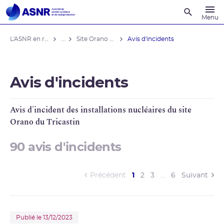
Recherche
Menu
L'ASNR en région
...
Site Orano du Tricastin
Avis d'incidents
Avis d'incidents
Avis d'incident des installations nucléaires du site
Orano
du Tricastin
90 avis d'incidents
(current)
Précédent
1
2
3
…
6
Suivant
Publié le 13/12/2023