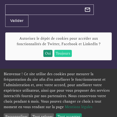
Types de
newsletter
Adresse
Valider
e-
mail
Autorisez le dépôt de cookies pour accéder aux
fonctionnalités de
Twitter, Facebook et LinkedIn
?
Oui
Toujours
Bienvenue ! Ce site utilise des cookies pour mesurer la
fréquentation du site afin d’en améliorer le fonctionnement et
ESPACE PERSONNEL
OFFRES D'EMPLOI
SIGNALEMENT
l’administration et, avec votre accord, pour améliorer votre
TÉLÉSERVICES
PLAN DU SITE
LEXIQUE
expérience utilisateur, ainsi que pour vous proposer des services
interactifs fournis par nos partenaires. Nous conservons votre
ACCESSIBILITÉ
POLITIQUE DE CONFIDENTIALITÉ
choix pendant 6 mois. Vous pouvez changer ce choix à tout
MENTIONS LÉGALES
CONTACT
moment en vous rendant sur la page
Mentions légales
Personnaliser
Tout refuser
Tout accepter