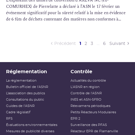
L’exploitant des usines de conversion d’AREVA NC (ex-
COMURHEX) de Pierrelatte a déclaré à l’ASN le 17 février un
événement significatif pour la sûreté relatif à la mise en évidence
de 6 fûts de déchets contenant des matières non conformes à
l’attendu, entreposés sur une aire à déchets nucléaires.
(current)
Précédent
1
2
3
…
6
Suivant
Réglementation
Contrôle
La réglementation
Actualités du contrôle
Bulletin officiel de l'ASNR
L'ASNR en région
L’association des publics
Contrôle de l'ASNR
Consultations du public
INES et ASN-SFRO
Guides de l'ASNR
Réexamens périodiques
Cadre législatif
Petits Réacteurs Modulaires
RFS
EPR 2
Évaluations environnementales
Surveillance des PFAS
Mesures de publicité diverses
Réacteur EPR de Flamanville