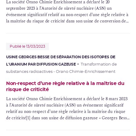
La société Orano Chimie Enrichissement a déclaré le 20
septembre 2023 à l’Autorité de sûreté nucléaire (ASN) un
événement significatif relatif au non-respect d’une règle relative à
la maîtrise du risque de
criticité
dans son usine de
conversion
de
l’uranium «
COMURHEX
» qui est en cours de
démantèlement
.
Publié le 13/03/2023
USINE GEORGES BESSE DE SÉPARATION DES ISOTOPES DE
L'URANIUM PAR DIFFUSION GAZEUSE
Transformation de
substances radioactives - Orano Chimie-Enrichissement
Non-respect d’une règle relative à la maîtrise du
risque de criticité
La société Orano Chimie Enrichissement a déclaré le 8 mars 2023
à l’Autorité de sûreté nucléaire (ASN) un événement significatif
relatif au non-respect d’une règle relative à la maîtrise du risque
de criticité[1] dans son usine de diffusion gazeuse « Georges Besse
I » qui est en cours de démantèlement.