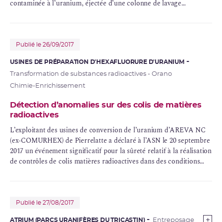
contaminée à l’uranium, éjectée d’une colonne de lavage
d’
effluents gazeux
, aux alentours de la colonne.
Publié le 26/09/2017
USINES DE PRÉPARATION D'HEXAFLUORURE D'URANIUM
Transformation de substances radioactives - Orano
Chimie-Enrichissement
Détection d’anomalies sur des colis de matières
radioactives
L’exploitant des usines de conversion de l’uranium d’AREVA NC
(ex-COMURHEX) de Pierrelatte a déclaré à l’ASN le 20 septembre
2017 un événement significatif pour la sûreté relatif à la réalisation
de contrôles de colis matières radioactives dans des conditions
non conformes et ayant mis en évidence des anomalies de
conditionnement
.
Publié le 27/08/2017
ATRIUM (PARCS URANIFÈRES DU TRICASTIN)
Entreposage