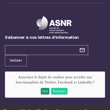
S'abonner à nos lettres d'information
Types de
newsletter
Adresse
Valider
e-
mail
Autorisez le dépôt de cookies pour accéder aux
fonctionnalités de
Twitter, Facebook et LinkedIn
?
Oui
Toujours