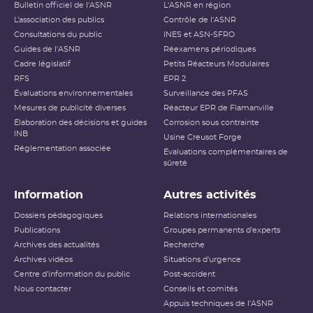
Bulletin officiel de l'ASNR
L'ASNR en région
L’association des publics
Contrôle de l'ASNR
Consultations du public
INES et ASN-SFRO
Guides de l'ASNR
Réexamens périodiques
Cadre législatif
Petits Réacteurs Modulaires
RFS
EPR 2
Évaluations environnementales
Surveillance des PFAS
Mesures de publicité diverses
Réacteur EPR de Flamanville
Élaboration des décisions et guides
Corrosion sous contrainte
INB
Usine Creusot Forge
Réglementation associée
Évaluations complémentaires de
sûreté
Information
Autres activités
Dossiers pédagogiques
Relations internationales
Publications
Groupes permanents d'experts
Archives des actualités
Recherche
Archives vidéos
Situations d'urgence
Centre d'information du public
Post-accident
Nous contacter
Conseils et comités
Appuis techniques de l'ASNR