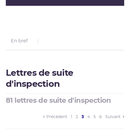
En bref
Lettres de suite
d'inspection
81 lettres de suite d'inspection
(current)
Précédent
1
2
3
4
5
6
Suivant