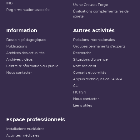
INB
Usine Creusot Forge
Réglementation associée
Évaluations complémentaires de
sûreté
Information
Autres activités
Dossiers pédagogiques
Relations internationales
Publications
Groupes permanents d'experts
Archives des actualités
Recherche
Archives vidéos
Situations d'urgence
Centre d'information du public
Post-accident
Nous contacter
Conseils et comités
Appuis techniques de l'ASNR
CLI
HCTISN
Nous contacter
Liens utiles
Espace professionnels
Installations nucléaires
Activités médicales