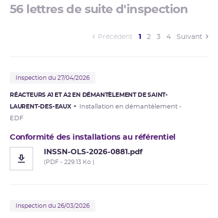
56 lettres de suite d'inspection
(current)
Précédent
1
2
3
4
Suivant
Inspection du 27/04/2026
RÉACTEURS A1 ET A2 EN DÉMANTÈLEMENT DE SAINT-
LAURENT-DES-EAUX
Installation en démantèlement -
EDF
Conformité des installations au référentiel
INSSN-OLS-2026-0881.pdf
(PDF - 229.13 Ko )
Inspection du 26/03/2026