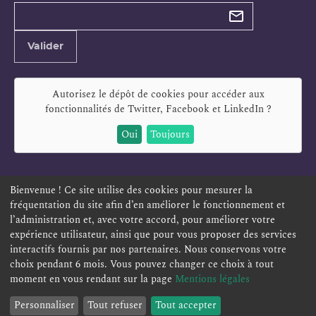
Types de
newsletter
Adresse
Valider
e-
mail
Autorisez le dépôt de cookies pour accéder aux
fonctionnalités de
Twitter, Facebook et LinkedIn
?
Oui
Toujours
Bienvenue ! Ce site utilise des cookies pour mesurer la
fréquentation du site afin d’en améliorer le fonctionnement et
ESPACE PERSONNEL
OFFRES D'EMPLOI
SIGNALEMENT
l’administration et, avec votre accord, pour améliorer votre
TÉLÉSERVICES
PLAN DU SITE
LEXIQUE
expérience utilisateur, ainsi que pour vous proposer des services
interactifs fournis par nos partenaires. Nous conservons votre
ACCESSIBILITÉ
POLITIQUE DE CONFIDENTIALITÉ
choix pendant 6 mois. Vous pouvez changer ce choix à tout
MENTIONS LÉGALES
CONTACT
moment en vous rendant sur la page
Mentions légales
Personnaliser
Tout refuser
Tout accepter