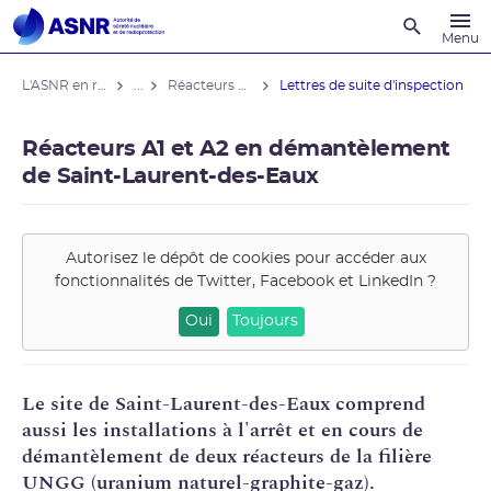
Recherche
Menu
L'ASNR en région
...
Réacteurs A1 et A2 en démantèlement de Saint-Laurent-des-Eaux
Lettres de suite d'inspection
Réacteurs A1 et A2 en démantèlement
de Saint-Laurent-des-Eaux
Autorisez le dépôt de cookies pour accéder aux
fonctionnalités de
Twitter, Facebook et LinkedIn
?
Oui
Toujours
Le site de Saint-Laurent-des-Eaux comprend
aussi les installations à l'arrêt et en cours de
démantèlement
de deux réacteurs de la filière
UNGG
(
uranium
naturel-graphite-gaz).