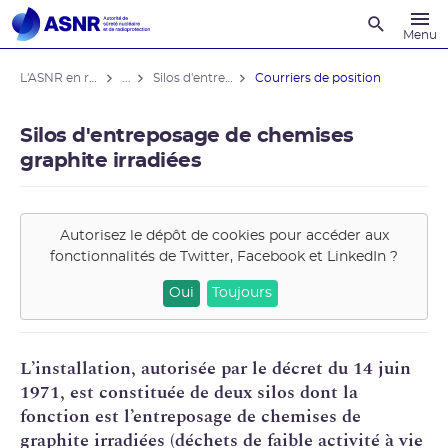
Recherche
Menu
L'ASNR en région
...
Silos d'entreposage de chemises graphite irradiées
Courriers de position
Silos d'entreposage de chemises
graphite irradiées
Autorisez le dépôt de cookies pour accéder aux
fonctionnalités de
Twitter, Facebook et LinkedIn
?
Oui
Toujours
L’installation, autorisée par le
décret du 14 juin
1971
, est constituée de deux silos dont la
fonction est l’
entreposage
de chemises de
graphite irradiées (déchets de faible activité à vie