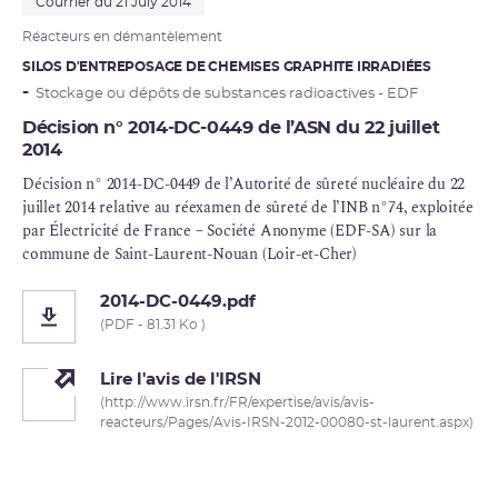
Courrier du 21 July 2014
Réacteurs en
démantèlement
SILOS D'ENTREPOSAGE DE CHEMISES GRAPHITE IRRADIÉES
Stockage ou dépôts de substances radioactives - EDF
Décision n° 2014-DC-0449 de l’ASN du 22 juillet
2014
Décision n° 2014-DC-0449 de l’Autorité de
sûreté nucléaire
du 22
juillet 2014 relative au
réexamen de sûreté
de l’INB n°74, exploitée
par Électricité de France – Société Anonyme (EDF-SA) sur la
commune de Saint-Laurent-Nouan (Loir-et-Cher)
2014-DC-0449.pdf
(PDF - 81.31 Ko )
Lire l'avis de l'IRSN
(http://www.irsn.fr/FR/expertise/avis/avis-
reacteurs/Pages/Avis-IRSN-2012-00080-st-laurent.aspx)