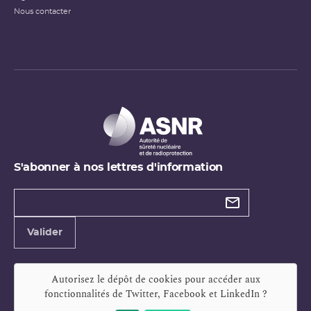
Nous contacter
S'abonner à nos lettres d'information
Types de
newsletter
Adresse
Valider
e-
mail
Autorisez le dépôt de cookies pour accéder aux
fonctionnalités de
Twitter, Facebook et LinkedIn
?