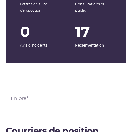
Lettres de suite
Consultations du
d'inspection
public
0
17
Avis d'incidents
Rêglementation
En bref
Courriers de position