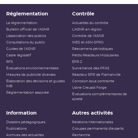
Réglementation
Contrôle
La réglementation
Actualités du contrôle
Bulletin officiel de l'ASNR
L'ASNR en région
L’association des publics
Contrôle de l'ASNR
Consultations du public
INES et ASN-SFRO
Guides de l'ASNR
Réexamens périodiques
Cadre législatif
Petits Réacteurs Modulaires
RFS
EPR 2
Évaluations environnementales
Surveillance des PFAS
Mesures de publicité diverses
Réacteur EPR de Flamanville
Élaboration des décisions et guides
Corrosion sous contrainte
INB
Usine Creusot Forge
Réglementation associée
Évaluations complémentaires de
sûreté
Information
Autres activités
Dossiers pédagogiques
Relations internationales
Publications
Groupes permanents d'experts
Archives des actualités
Recherche