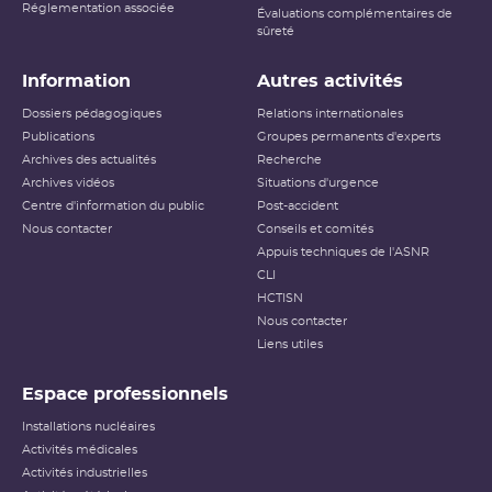
Réglementation associée
Évaluations complémentaires de
sûreté
Information
Autres activités
Dossiers pédagogiques
Relations internationales
Publications
Groupes permanents d'experts
Archives des actualités
Recherche
Archives vidéos
Situations d'urgence
Centre d'information du public
Post-accident
Nous contacter
Conseils et comités
Appuis techniques de l'ASNR
CLI
HCTISN
Nous contacter
Liens utiles
Espace professionnels
Installations nucléaires
Activités médicales
Activités industrielles