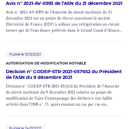
Avis n° 2021-AV-0393 de l’ASN du 21 décembre 2021
Avis n° 2021-AV-0393 de l’Autorité de sûreté nucléaire du 21
décembre 2021 sur un projet de décret autorisant la société
Électricité de France (EDF) à utiliser une réfrigération en circuit
ouvert par de l’eau douce prélevée dans le Grand Canal d’Alsace
pour l’installation nucléaire de base n° 75 dénommée « Centrale
nucléaire de Fessenheim » (département du Haut-Rhin), et
modifiant le décret du 3 février 1972 autorisant la création de
cette installation
Publié le 13/12/2021
AUTORISATION DE MODIFICATION NOTABLE
Décision n° CODEP-STR-2021-057652 du Président
de l’ASN du 9 décembre 2021
Décision n° CODEP-STR-2021-057652 du Président de l’Autorité
de sûreté nucléaire du 9 décembre 2021 relative au projet de
modification de l’aire d’entreposage des déchets à très faible
activité dans l’INB n° 75, après examen au cas par cas en
application du IV de l’article R. 122-3-1 du code de
l’environnement
Publié le 24/11/2021