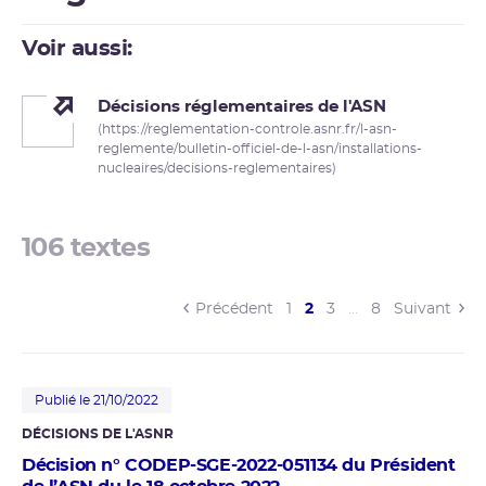
Voir aussi:
Décisions réglementaires de l'ASN
(https://reglementation-controle.asnr.fr/l-asn-
reglemente/bulletin-officiel-de-l-asn/installations-
nucleaires/decisions-reglementaires)
106 textes
(current)
Précédent
1
2
3
…
8
Suivant
Publié le 21/10/2022
DÉCISIONS DE L'
ASNR
Décision n° CODEP-SGE-2022-051134 du Président