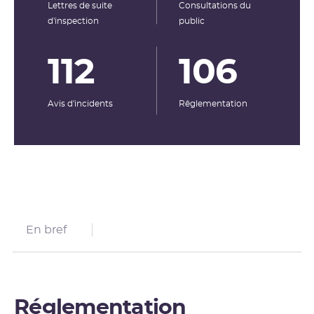
Lettres de suite
Consultations du
d'inspection
public
112
106
Avis d'incidents
Rêglementation
En bref
Réglementation