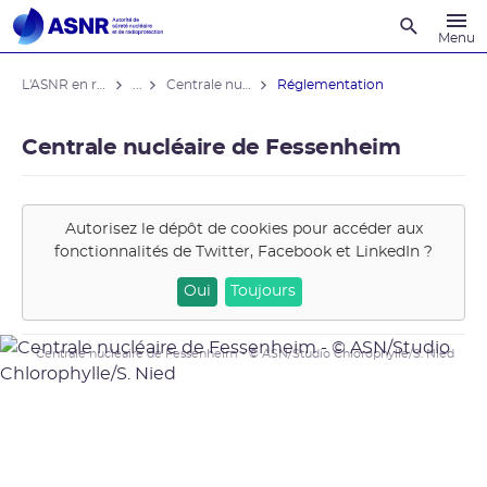
Recherche
Menu
L'ASNR en région
...
Centrale nucléaire de Fessenheim
Réglementation
Centrale nucléaire de Fessenheim
Autorisez le dépôt de cookies pour accéder aux
fonctionnalités de
Twitter, Facebook et LinkedIn
?
Oui
Toujours
Centrale nucléaire de Fessenheim - © ASN/Studio Chlorophylle/S. Nied